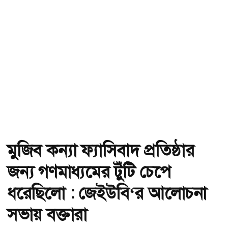
মুজিব কন্যা ফ্যাসিবাদ প্রতিষ্ঠার
জন্য গণমাধ্যমের টুঁটি চেপে
ধরেছিলো : জেইউবি‘র আলোচনা
সভায় বক্তারা