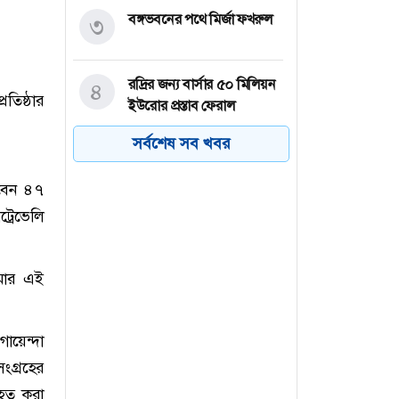
বঙ্গভবনের পথে মির্জা ফখরুল
৩
রদ্রির জন্য বার্সার ৫০ মিলিয়ন
৪
রতিষ্ঠার
ইউরোর প্রস্তাব ফেরাল
ম্যানসিটি
সর্বশেষ সব খবর
পল্লবীতে কিশোর গ্যাংয়ের
৫
রবেন ৪৭
অস্ত্রের মহড়া, চাপাতিসহ আটক
ট্রেভেলি
২
নেত্রকোনা বড় বাজারে ভয়াবহ
৬
রমার এই
অগ্নিকাণ্ড, প্রায় ৩ ঘণ্টার চেষ্টায়
নিয়ন্ত্রণে
য়েন্দা
ংগ্রহের
যাহত করা