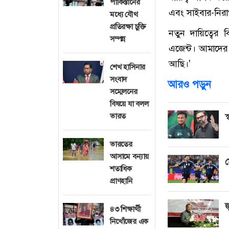
পাকিস্তানের
এবং সাইবার-নিরা
মধ্যে যৌথ
প্রতিরক্ষা চুক্তি
নতুন দায়িত্বে
সম্পন্ন
এজেন্ট। আমাদের 
আছি।'
শেখ হাসিনার
সংবাদ
আরও পড়ুন
সম্মেলনের
বিষয়ে যা বলল
ভারত
স
ভারতের
আসামে বন্যায়
ম
শতাধিক
প্রাণহানি
জ
৪৩ শিক্ষার্থী
নিখোঁজের এক