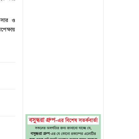
িসার ও
পেক্ষায়