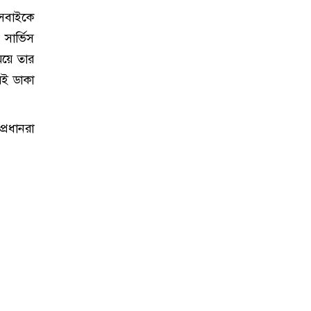
 সবাইকে
 সার্ভিস
সময়ে তার
েই ডাকা
্রধানরা