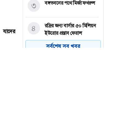
বঙ্গভবনের পথে মির্জা ফখরুল
৩
রদ্রির জন্য বার্সার ৫০ মিলিয়ন
৪
ইউরোর প্রস্তাব ফেরাল
ম্যানসিটি
সর্বশেষ সব খবর
পল্লবীতে কিশোর গ্যাংয়ের
৫
অস্ত্রের মহড়া, চাপাতিসহ আটক
২
নেত্রকোনা বড় বাজারে ভয়াবহ
৬
অগ্নিকাণ্ড, প্রায় ৩ ঘণ্টার চেষ্টায়
নিয়ন্ত্রণে
 যাদের