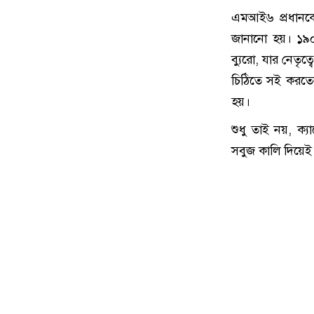
এমআই৬ প্রধানকে
জানানো হয়। ১৯০০ স
ব্যুরো, যার নেতৃত
চিঠিতে সই করতেন
হয়।
শুধু তাই নয়, ক্
সবুজ কালি দিয়ে