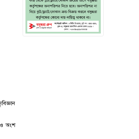
ৃবিজ্ঞান
িরও অংশ