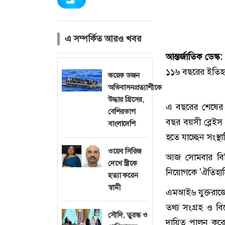
এ সম্পর্কিত আরও খবর
আন্তর্জাতিক ডেস্ক
১১৬ বছরের ইতিহাস
কয়েক ডজন
অভিবাসনপ্রত্যাশীকে
উদ্ধার গ্রিসের,
এ বছরের শেষের দ
বেশিরভাগ
বছর বয়সী ব্লেইস 
বাংলাদেশি
হতে যাচ্ছেন সংস্থ
ওয়েব সিরিজ
আজ সোমবার বিবিসি
দেখে স্ত্রীকে
নিয়োগকে 'ঐতিহা
হত্যা করেন
স্বামী
এমআই৬ যুক্তরাজ্য
তথ্য সংগ্রহ ও বি
সৌদি, তুরস্ক ও
দায়িত্ব পালন করে—