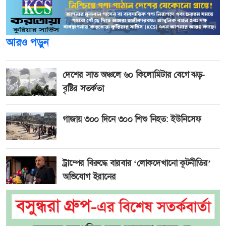
আরও পড়ুন
দেশের সাত অঞ্চলে ৬০ কিলোমিটার বেগে ঝড়-
বৃষ্টির সতর্কতা
গাজায় ৩০০ দিনে ৩০০ শিশু নিহত: ইউনিসেফ
ট্রাম্পের বিরুদ্ধে বারবার ‘লোকদেখানো কূটনীতির’
অভিযোগ ইরানের