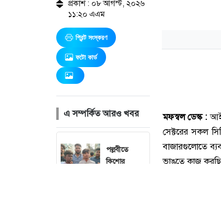
প্রকাশ : ০৮ আগস্ট, ২০২৬
১১:২০ এএম
প্রিন্ট সংস্করণ
ফটো কার্ড
এ সম্পর্কিত আরও খবর
পল্লবীতে
কিশোর
গ্যাংয়ের অস্ত্রের
মহড়া,
চাপাতিসহ
আটক ২