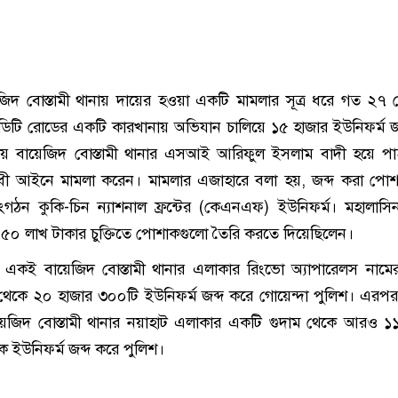
জিদ বোস্তামী থানায় দায়ের হওয়া একটি মামলার সূত্র ধরে গত ২৭ 
ডিটি রোডের একটি কারখানায় অভিযান চালিয়ে ১৫ হাজার ইউনিফর্ম জ
য় বায়েজিদ বোস্তামী থানার এসআই আরিফুল ইসলাম বাদী হয়ে পা
িরোধী আইনে মামলা করেন। মামলার এজাহারে বলা হয়, জব্দ করা পো
 সংগঠন কুকি-চিন ন্যাশনাল ফ্রন্টের (কেএনএফ) ইউনিফর্ম। মহালাসি
সী ৫০ লাখ টাকার চুক্তিতে পোশাকগুলো তৈরি করতে দিয়েছিলেন।
কই বায়েজিদ বোস্তামী থানার এলাকার রিংভো অ্যাপারেলস নামে
থেকে ২০ হাজার ৩০০টি ইউনিফর্ম জব্দ করে গোয়েন্দা পুলিশ। এরপ
য়েজিদ বোস্তামী থানার নয়াহাট এলাকার একটি গুদাম থেকে আরও ১
 ইউনিফর্ম জব্দ করে পুলিশ।