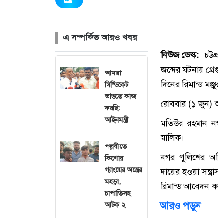
এ সম্পর্কিত আরও খবর
নিউজ ডেস্ক:
চট্টগ
জব্দের ঘটনায় গ্র
আমরা
দিনের রিমান্ড মঞ্
সিন্ডিকেট
ভাঙতে কাজ
রোববার (১ জুন) 
করছি:
আইনমন্ত্রী
মতিউর রহমান নগর
মালিক।
পল্লবীতে
নগর পুলিশের অত
কিশোর
গ্যাংয়ের অস্ত্রের
দায়ের হওয়া সন্ত্র
মহড়া,
রিমান্ড আবেদন কর
চাপাতিসহ
আরও পড়ুন
আটক ২