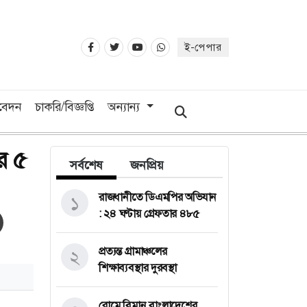
ই-পেপার
িবেদন
চাকরি/বিজ্ঞপ্তি
অন্যান্য
র ৫
সর্বশেষ
জনপ্রিয়
রাজধানীতে ডিএমপির অভিযান
১
: ২৪ ঘণ্টায় গ্রেফতার ৪৮৫
প্রত্যন্ত গ্রামাঞ্চলের
২
শিক্ষাব্যবস্থার দুরবস্থা
রোমে বিমান বাংলাদেশের