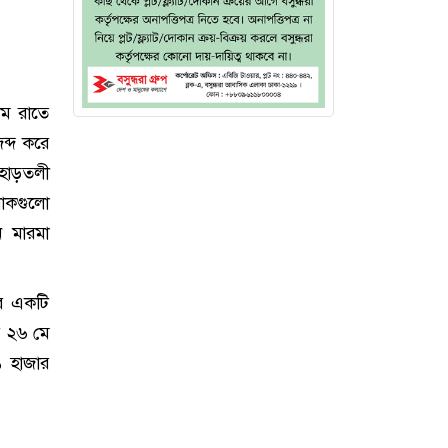
মে রাতে
ব্দ করে
হাড়তলী
শাকগুলো
ন মারমা
র একটি
র ২৬ মে
১ হাজার