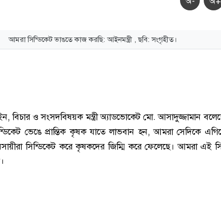
অ-
অ+
আমরা সিন্ডিকেট ভাঙতে কাজ করছি: আইনমন্ত্রী , ছবি: সংগৃহীত।