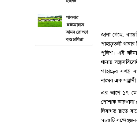
ইউনিট
পাবনার
চাটমোহরে
আমন রোপণে
জানা গেছে, বায়ে
ব্যস্ত চাষিরা
পাহাড়তলী থানার 
পুলিশ। এই ঘটনা
থানায় সন্ত্রাসব
পাহাড়ের সশস্ত্র
নামের এক সন্ত্রা
এর আগে ১৭ মে এ
পোশাক কারখানা 
দিবাগত রাতে বা
৭৮৫টি সন্দেহজনক