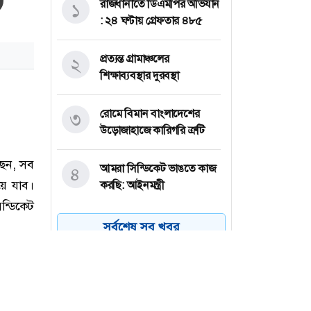
রাজধানীতে ডিএমপির অভিযান
১
: ২৪ ঘণ্টায় গ্রেফতার ৪৮৫
প্রত্যন্ত গ্রামাঞ্চলের
২
শিক্ষাব্যবস্থার দুরবস্থা
রোমে বিমান বাংলাদেশের
৩
উড়োজাহাজে কারিগরি ত্রুটি
আমরা সিন্ডিকেট ভাঙতে কাজ
৪
করছি: আইনমন্ত্রী
অস্ট্রেলিয়া একাদশের বিপক্ষে
৫
সর্বশেষ সব খবর
ইনিংস ব্যবধানে হার
বাংলাদেশের
ড্যাবের প্রতিষ্ঠাবার্ষিকীতে যোগ
৬