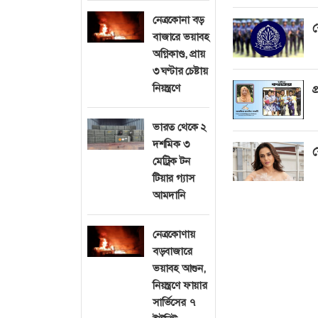
নেত্রকোনা বড়
ব
বাজারে ভয়াবহ
অগ্নিকাণ্ড, প্রায়
৩ ঘণ্টার চেষ্টায়
নিয়ন্ত্রণে
প
ভারত থেকে ২
দশমিক ৩
য
মেট্রিক টন
টিয়ার গ্যাস
আমদানি
নেত্রকোণায়
বড়বাজারে
ভয়াবহ আগুন,
নিয়ন্ত্রণে ফায়ার
সার্ভিসের ৭