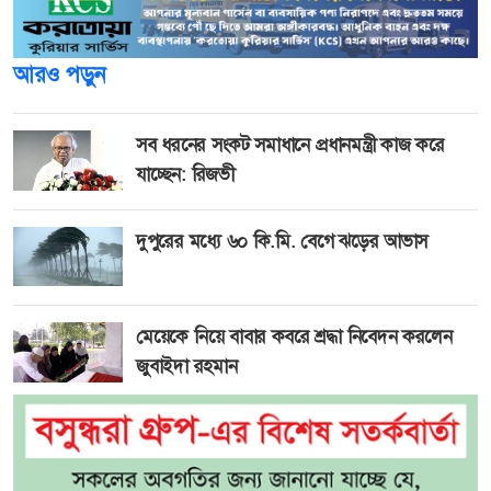
আরও পড়ুন
সব ধরনের সংকট সমাধানে প্রধানমন্ত্রী কাজ করে
যাচ্ছেন: রিজভী
দুপুরের মধ্যে ৬০ কি.মি. বেগে ঝড়ের আভাস
মেয়েকে নিয়ে বাবার কবরে শ্রদ্ধা নিবেদন করলেন
জুবাইদা রহমান