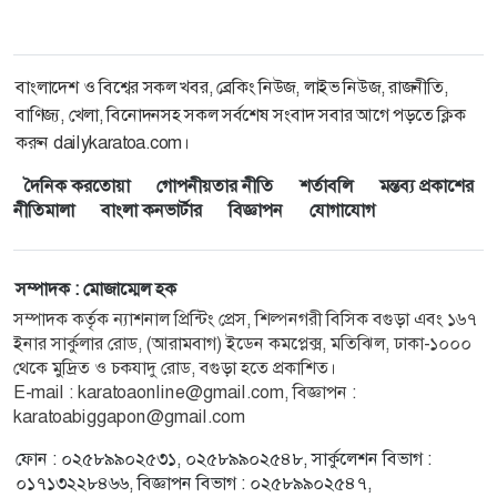
বাংলাদেশ ও বিশ্বের সকল খবর, ব্রেকিং নিউজ, লাইভ নিউজ, রাজনীতি,
বাণিজ্য, খেলা, বিনোদনসহ সকল সর্বশেষ সংবাদ সবার আগে পড়তে ক্লিক
করুন dailykaratoa.com।
দৈনিক করতোয়া
গোপনীয়তার নীতি
শর্তাবলি
মন্তব্য প্রকাশের
নীতিমালা
বাংলা কনভার্টার
বিজ্ঞাপন
যোগাযোগ
সম্পাদক : মোজাম্মেল হক
সম্পাদক কর্তৃক ন্যাশনাল প্রিন্টিং প্রেস, শিল্পনগরী বিসিক বগুড়া এবং ১৬৭
ইনার সার্কুলার রোড, (আরামবাগ) ইডেন কমপ্লেক্স, মতিঝিল, ঢাকা-১০০০
থেকে মুদ্রিত ও চকযাদু রোড, বগুড়া হতে প্রকাশিত।
E-mail : karatoaonline@gmail.com, বিজ্ঞাপন :
karatoabiggapon@gmail.com
ফোন : ০২৫৮৯৯০২৫৩১, ০২৫৮৯৯০২৫৪৮, সার্কুলেশন বিভাগ :
০১৭১৩২২৮৪৬৬, বিজ্ঞাপন বিভাগ : ০২৫৮৯৯০২৫৪৭,