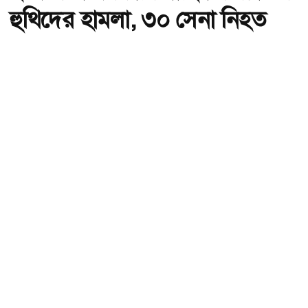
হুথিদের হামলা, ৩০ সেনা নিহত
অ-
অ+
হুথিদের হামলায় ইয়েমেনে ৩০ সৈন্য নিহত