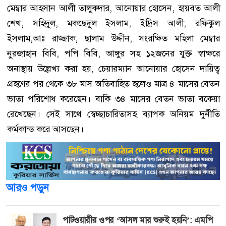
মেম্বার আহসান আলী তালুকদার, আনোয়ার হোসেন, হায়বত আলী
শেখ, সহিদুল, মকছেদুল ইসলাম, ইদ্রিস আলী, রফিকুল
ইসলাম,আঃ রাজ্জাক, ছালাম উদ্দীন, সংরক্ষিত মহিলা মেম্বার
নুরজাহান বিবি, পপি বিবি, আঙ্গুর সহ ১২জনের যুক্ত স্বাক্ষরে
অনাস্থায় উল্লেখ্য করা হয়, চেয়ারম্যান আনোয়ার হোসেন দায়িত্ব
গ্রহণের পর থেকে ৩৮ মাস অতিবাহিত হলেও মাত্র ৪ মাসের বেতন
ভাতা পরিশোধ করেছেন। বাকি ৩৪ মাসের বেতন ভাতা বকেয়া
রেখেছেন। সেই সাথে স্বেচ্ছাচারিতাসহ ব্যাপক অনিয়ম দুর্নীতি
কর্মকান্ড করে আসছেন।
আরও পড়ুন
পাটওয়ারীর ওপর ‘আসল মার শুরুই হয়নি’: এমপি