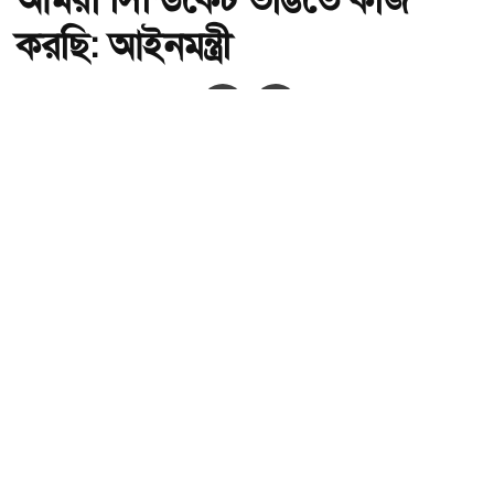
করছি: আইনমন্ত্রী
অ-
অ+
আমরা সিন্ডিকেট ভাঙতে কাজ করছি: আইনমন্ত্রী , ছবি: সংগৃহীত।