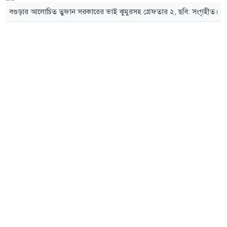
বগুড়ার আলোচিত তুফান সরকারের ভাই ঝুমুরসহ গ্রেফতার ২, ছবি: সংগৃহীত।