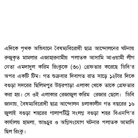
এদিকে পৃথক অভিযানে বৈষম্যবিরোধী ছাত্র আন্দোলনের ঘটনায়
রুজুকৃত মামলার এজাহারনামীয় পলাতক আসামি আওয়ামী লীগ
নেতা এমদাদুল করিম রিংকুকে (৩০) গ্রেফতার করেছে ডিবি’র
অপর একটি টিম। গত শুক্রবার দিবাগত রাত সাড়ে ১২টার দিকে
বগুড়া সদরের ছিলিমপুর উত্তরপাড়া এলাকা থেকে তাকে গ্রেফতার
করা হয়। সে ওই এলাকার রেজাজুল করিম রেজার ছেলে। ডিবি
জানায়, বৈষম্যবিরোধী ছাত্র আন্দোলন চলাকালীন গত বছরের ১৬
জুলাই বগুড়া শহরের গালাপট্ট্রি সংলগ্ন বগুড়া শহর বিএনপি’র
কার্যালয় হামলা, ভাঙচুর ও অগ্নিসংযোগ ঘটনার পলাতক আমাসি
ছিল রিংকু।