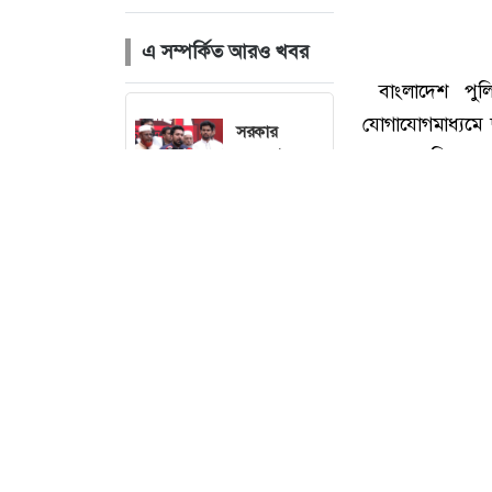
এ সম্পর্কিত আরও খবর
সরকার
গণভোটের
অধিকার চুরি
করেছে : নাহিদ
ইসলাম
লিবিয়া থেকে
ফিরলেন আরও
৩৪০
বাংলাদেশি
বাংলাদেশ পুলিশ
ডাকা হচ্ছে
সংসদের বিশেষ
যোগাযোগমাধ্যমে ছড়
অধিবেশন