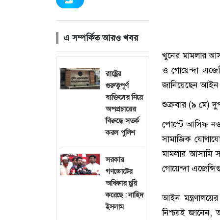
এ সম্পর্কিত আরও খবর
খুনের মামলার আসা
ও গোয়েন্দা এজেন
রাষ্ট্রের
জানিয়েছেন আইন 
গুরুত্বপূর্ণ
ব্যক্তিদের নিয়ে
শুক্রবার (৯ মে) 
অপপ্রচারের
বিরুদ্ধে সতর্ক
পোস্টে আসিফ নজরু
করল পুলিশ
সামাজিক যোগাযোগ
মামলার আসামি সা
সরকার
গোয়েন্দা এজেন্স
গণভোটের
অধিকার চুরি
করেছে : নাহিদ
আইন মন্ত্রণালয়
ইসলাম
নিশ্চয়ই জানেন, 