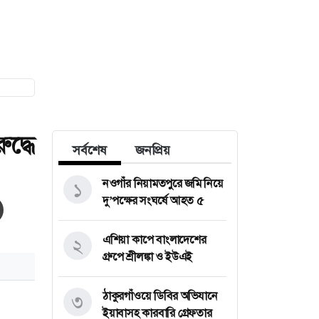
ুদ্ধে
সর্বশেষ
জনপ্রিয়
নওগাঁর নিয়ামতপুরে জমি নিয়ে
১
দু’পক্ষের সংঘর্ষে আহত ৫
এশিয়া কাপে বাংলাদেশের
২
গ্রুপে শ্রীলঙ্কা ও ইউএই
ঠাকুরগাঁওয়ে ডিবির অভিযানে
৩
ইয়াবাসহ কারবারি গ্রেফতার