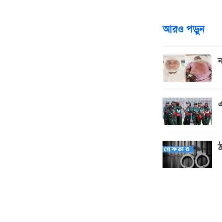
আরও পড়ুন
ন
এ
ঠ