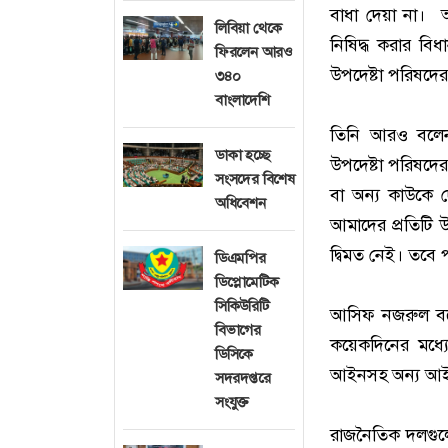
বাধা দেয়া না। 
লিবিয়া থেকে
নিষিদ্ধ করার বি
ফিরলেন আরও
উপদেষ্টা পরিষদে
৩৪০
বাংলাদেশি
তিনি আরও বলেন
ডাকা হচ্ছে
উপদেষ্টা পরিষদের
সংসদের বিশেষ
বা অন্য কাউকে দ
অধিবেশন
আমাদের প্রতিটি উ
দ্বিমত নেই। তবে 
ডিএমপির
ডিপ্লোমেটিক
সিকিউরিটি
আসিফ নজরুল বল
বিভাগের
কয়েকদিনের মধ্য
ডিসিকে
আইনসহ অন্য আই
সদরদপ্তরে
সংযুক্ত
রাজনৈতিক দলগুল