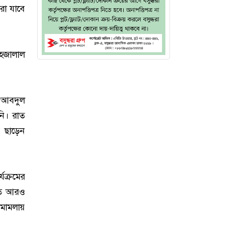
রা যাবে
াহজালাল
ন আবদুল
নি। রাত
া ছাড়েন
যক্রমের
ঞাত আরও
মামলায়