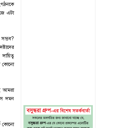
সংগঠনকে
িজে এটা
সম্ভব?
ষ্টাদের
দায়িত্ব
নে কোনো
ই আমরা
রাস দমন
কে কোনো