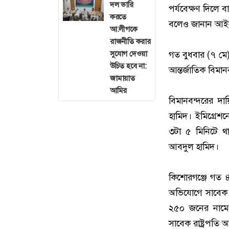
দল ভারি
পর্যবেক্ষণ দিলে
করতে
বলেও জানান আইন উ
আ.লীগকে
রাজনীতি করার
সুযোগ দেওয়া
গত বুধবার (৭ মে
উচিত হবে না:
আন্তর্জাতিক বিমান
জামায়াত
আমির
বিমানবন্দরের দা
হামিদ। ইমিগ্রেশ
৩টা ৫ মিনিটে থা
আবদুল হামিদ।
কিশোরগঞ্জে গত ৪ 
অভিযোগে সাবেক প
২৫০ জনের নামে 
সাবেক রাষ্ট্রপতি