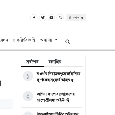
ই-পেপার
িবেদন
চাকরি/বিজ্ঞপ্তি
অন্যান্য
সর্বশেষ
জনপ্রিয়
নওগাঁর নিয়ামতপুরে জমি নিয়ে
১
দু’পক্ষের সংঘর্ষে আহত ৫
এশিয়া কাপে বাংলাদেশের
২
গ্রুপে শ্রীলঙ্কা ও ইউএই
ঠাকুরগাঁওয়ে ডিবির অভিযানে