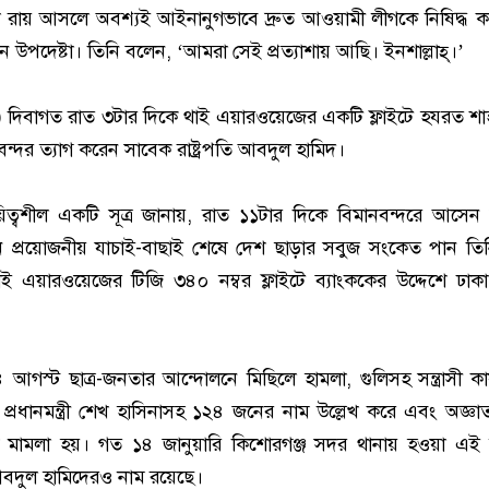
 বা রায় আসলে অবশ্যই আইনানুগভাবে দ্রুত আওয়ামী লীগকে নিষিদ্ধ ক
পদেষ্টা। তিনি বলেন, ‘আমরা সেই প্রত্যাশায় আছি। ইনশাল্লাহ্।’
) দিবাগত রাত ৩টার দিকে থাই এয়ারওয়েজের একটি ফ্লাইটে হযরত শ
বন্দর ত্যাগ করেন সাবেক রাষ্ট্রপতি আবদুল হামিদ।
য়িত্বশীল একটি সূত্র জানায়, রাত ১১টার দিকে বিমানবন্দরে আসে
নে প্রয়োজনীয় যাচাই-বাছাই শেষে দেশ ছাড়ার সবুজ সংকেত পান তি
ই এয়ারওয়েজের টিজি ৩৪০ নম্বর ফ্লাইটে ব্যাংককের উদ্দেশে ঢাক
আগস্ট ছাত্র-জনতার আন্দোলনে মিছিলে হামলা, গুলিসহ সন্ত্রাসী কার্
্রধানমন্ত্রী শেখ হাসিনাসহ ১২৪ জনের নাম উল্লেখ করে এবং অজ্
মামলা হয়। গত ১৪ জানুয়ারি কিশোরগঞ্জ সদর থানায় হওয়া এই 
 আবদুল হামিদেরও নাম রয়েছে।