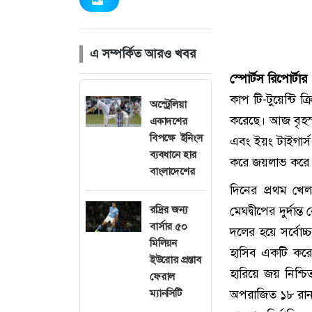
এ সম্পর্কিত আরও খবর
স্পোর্টস রিপোর্টার
কাপ টি-টুয়েন্টি ক্
অস্ট্রেলিয়া
করেছে। আজ বৃহস্প
একাদশের
বিপক্ষে ইনিংস
এবং ইয়ং টাইগার্স
ব্যবধানে হার
করে জয়লাভ করে
বাংলাদেশের
দিনের প্রথম খেল
রদ্রির জন্য
মেঘদ্বীপের দুর্দা
বার্সার ৫০
দলের হয়ে সর্বোচ
মিলিয়ন
হাসিব একটি করে 
ইউরোর প্রস্তাব
হারিয়ে জয় নিশ্চ
ফেরাল
ম্যানসিটি
অপরাজিত ১৮ রান