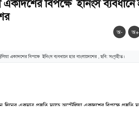
য়া একাদশের বিপক্ষে ইনিংস ব্যবধানে 
শের
অ-
অ+