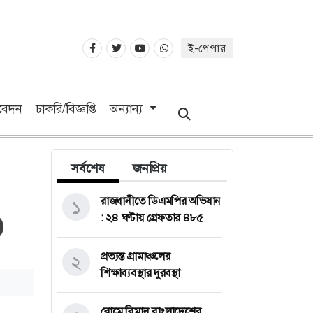
ই-পেপার
িবেদন
চাকরি/বিজ্ঞপ্তি
অন্যান্য
সর্বশেষ
জনপ্রিয়
রাজধানীতে ডিএমপির অভিযান
১
: ২৪ ঘণ্টায় গ্রেফতার ৪৮৫
প্রত্যন্ত গ্রামাঞ্চলের
২
শিক্ষাব্যবস্থার দুরবস্থা
রোমে বিমান বাংলাদেশের