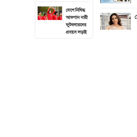
দেশে নিষিদ্ধ
য
আফগান নারী
ফুটবলারদের
প্রবাসে লড়াই