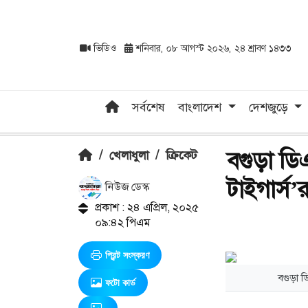
ভিডিও
শনিবার, ০৮ আগস্ট ২০২৬, ২৪ শ্রাবণ ১৪৩৩
সর্বশেষ
বাংলাদেশ
দেশজুড়ে
বগুড়া ডি
/
খেলাধুলা
/
ক্রিকেট
টাইগার্স
নিউজ ডেস্ক
প্রকাশ : ২৪ এপ্রিল, ২০২৫
০৯:৪২ পিএম
প্রিন্ট সংস্করণ
বগুড়া ড
ফটো কার্ড