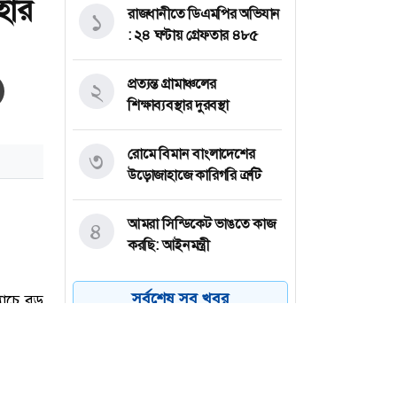
হার
রাজধানীতে ডিএমপির অভিযান
১
: ২৪ ঘণ্টায় গ্রেফতার ৪৮৫
প্রত্যন্ত গ্রামাঞ্চলের
২
শিক্ষাব্যবস্থার দুরবস্থা
রোমে বিমান বাংলাদেশের
৩
উড়োজাহাজে কারিগরি ত্রুটি
আমরা সিন্ডিকেট ভাঙতে কাজ
৪
করছি: আইনমন্ত্রী
অস্ট্রেলিয়া একাদশের বিপক্ষে
৫
সর্বশেষ সব খবর
ইনিংস ব্যবধানে হার
বাংলাদেশের
ড্যাবের প্রতিষ্ঠাবার্ষিকীতে যোগ
৬