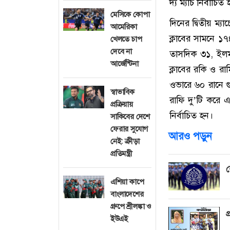
দ্য ম্যাচ নির্বাচিত
মেসিকে কোপা
দিনের দ্বিতীয় ম্য
আমেরিকা
ক্লাবের সামনে ১৭৪
খেলতে চাপ
দেবে না
তাসদিক ৩১, ইল
আর্জেন্টিনা
ক্লাবের রকি ও র
ওভারে ৬০ রানে গু
স্বাভাবিক
রাফি দু’টি করে 
প্রক্রিয়ায়
নির্বাচিত হন।
সাকিবের দেশে
ফেরার সুযোগ
আরও পড়ুন
নেই: ক্রীড়া
প্রতিমন্ত্রী
ব
এশিয়া কাপে
বাংলাদেশের
গ্রুপে শ্রীলঙ্কা ও
প
ইউএই