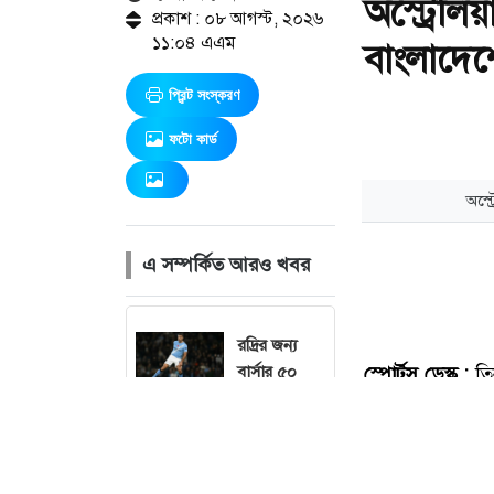
অস্ট্রেলি
প্রকাশ : ০৮ আগস্ট, ২০২৬
১১:০৪ এএম
বাংলাদে
প্রিন্ট সংস্করণ
ফটো কার্ড
এ সম্পর্কিত আরও খবর
রদ্রির জন্য
বার্সার ৫০
মিলিয়ন
ইউরোর প্রস্তাব
ফেরাল
ম্যানসিটি