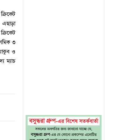
 ক্রিকেট
য়। এছাড়া
্রিকেট
দশমিক ৩
য়াকুব ও
য ম্যাচ