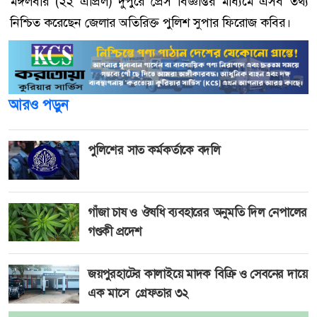
মঙ্গলবার (২২ এপ্রিল) দুপুরে প্রেস বিজ্ঞপ্তির মাধ্যমে এসব তথ্য
নিশ্চিত করেছেন জেলার অতিরিক্ত পুলিশ সুপার ফিরোজ কবির।
আরও পড়ুন
পুলিশের সাত কর্মকর্তাকে বদলি
গাঁজা চাষ ও ঔষধি ব্যবহারের অনুমতি দিল নেপালের
গণ্ডকী প্রদেশ
জয়পুরহাটের কালাইয়ে মাদক বিক্রি ও সেবনের দায়ে
এক মাসে গ্রেফতার ৩২