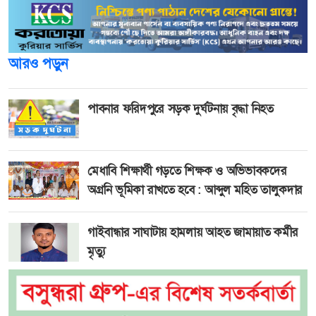
আরও পড়ুন
পাবনার ফরিদপুরে সড়ক দুর্ঘটনায় বৃদ্ধা নিহত
মেধাবি শিক্ষার্থী গড়তে শিক্ষক ও অভিভাবকদের
অগ্রনি ভূমিকা রাখতে হবে : আব্দুল মহিত তালুকদার
গাইবান্ধার সাঘাটায় হামলায় আহত জামায়াত কর্মীর
মৃত্যু