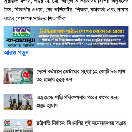
সুরঞ্জিত মন্ডল, প্রক্টর ডা. মো. আব্দুল আউয়ালসহ বিভিন্ন অনুষদের
ডিন, বিভাগীয় প্রধান, কো-অর্ডিনেটর, শিক্ষক, কর্মকর্তা এবং নানান
রঙের পোশাকে সজ্জিত শিক্ষার্থীরা।
আরও পড়ুন
দেশে বর্তমানে ভোটারের সংখ্যা ১২ কোটি ৮৬ লাখ
৩২ হাজার ৫৫৫ জন
অস্ত্র ছেড়ে শান্তি পরিকল্পনার পরের ধাপের জন্য
প্রস্তুত হামাস
রাষ্ট্রপতি নির্বাচন: বিএনপির দুই মনোনয়নপত্র সংগ্রহ