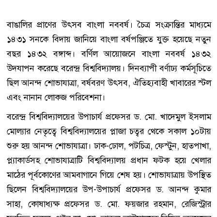
বাঙালির প্রাণের উৎসব বাংলা নববর্ষ। চৈত্র সংক্রান্তির মাধ্যমে
১৪৩১ সনকে বিদায় জানিয়ে বাংলা বর্ষপঞ্জিতে যুক্ত হয়েছে নতুন
বছর ১৪৩২ বঙ্গাব্দ। বর্ণিল আয়োজনে বাংলা নববর্ষ ১৪৩২
উদযাপন করেছে বরেন্দ্র বিশ্ববিদ্যালয়। দিনব্যাপী বর্ণাঢ্য কর্মসূচিতে
ছিল আনন্দ শোভাযাত্রা, বর্ষবরণ উৎসব, ঐতিহ্যবাহী খাবারের স্টল
এবং নানান লোকজ পরিবেশনা।
বরেন্দ্র বিশ্ববিদ্যালয়ের উপাচার্য প্রফেসর ড. মো. খাদেমুল ইসলাম
মোল্যার নেতৃত্বে বিশ্ববিদ্যালয়ের প্লাজা চত্বর থেকে সকাল ১০টায়
শুরু হয় আনন্দ শোভাযাত্রা। ঢাক-ঢোল, পটচিত্র, ফেস্টুন, হাতপাখা,
প্ল্যাকার্ডসহ শোভাযাত্রাটি বিশ্ববিদ্যালয় প্রধান ফটক হয়ে খেলার
মাঠের পূর্বকোণের আমবাগানে গিয়ে শেষ হয়। শোভাযাত্রায় উপস্থিত
ছিলেন বিশ্ববিদ্যালয়ের উপ-উপাচার্য প্রফেসর ড. আনন্দ কুমার
সাহা, কোষাধ্যক্ষ প্রফেসর ড. মো. ফয়জার রহমান, রেজিস্ট্রার