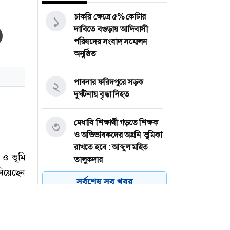
চাকরি ক্ষেত্রে ৫% কোটার
১
দাবিতে বগুড়ায় আদিবাসী
পরিষদের সংবাদ সম্মেলন
অনুষ্ঠিত
পাবনার ফরিদপুরে সড়ক
২
দুর্ঘটনায় বৃদ্ধা নিহত
মেধাবি শিক্ষার্থী গড়তে শিক্ষক
৩
ও অভিভাবকদের অগ্রনি ভূমিকা
রাখতে হবে : আব্দুল মহিত
তালুকদার
সর্বশেষ সব খবর
গাইবান্ধার সাঘাটায় হামলায়
৪
আহত জামায়াত কর্মীর মৃত্যু
বগুড়ায় দেশীয় সাংস্কৃতিক