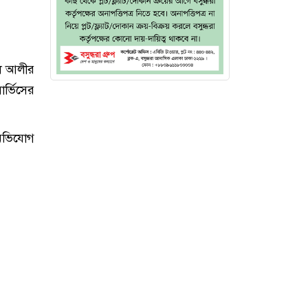
েল আলীর
্ভিসের
 অভিযোগ