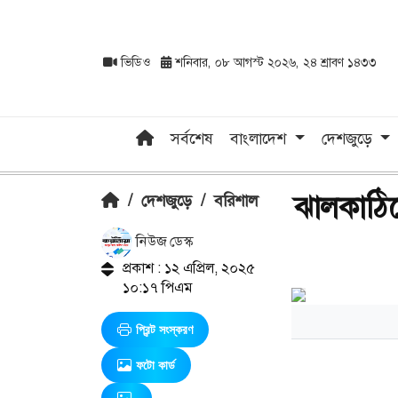
ভিডিও
শনিবার, ০৮ আগস্ট ২০২৬, ২৪ শ্রাবণ ১৪৩৩
সর্বশেষ
বাংলাদেশ
দেশজুড়ে
ঝালকাঠি
/
দেশজুড়ে
/
বরিশাল
নিউজ ডেস্ক
প্রকাশ : ১২ এপ্রিল, ২০২৫
১০:১৭ পিএম
প্রিন্ট সংস্করণ
ফটো কার্ড