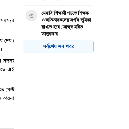
মেধাবি শিক্ষার্থী গড়তে শিক্ষক
৩
 সদস্যর
ও অভিভাবকদের অগ্রনি ভূমিকা
রাখতে হবে : আব্দুল মহিত
তালুকদার
য়ে দেয়।
সর্বশেষ সব খবর
য়।
গাইবান্ধার সাঘাটায় হামলায়
৪
আহত জামায়াত কর্মীর মৃত্যু
ি সদস্য
ড়িতে এই
বগুড়ায় দেশীয় সাংস্কৃতিক
৫
সংসদের জুলাই ৩৬ সাংস্কৃতিক
উৎসব অনুষ্ঠিত
িতে কেউ
া-গয়না
নওগাঁর আত্রাইয়ে পুলিশি
৬
অভিযানে গ্রেফতার ৫