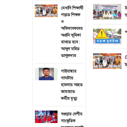
চ
মেধাবি শিক্ষার্থী
গড়তে শিক্ষক
অ
ও
অভিভাবকদের
প
অগ্রনি ভূমিকা
রাখতে হবে :
আব্দুল মহিত
তালুকদার
ম
ম
গাইবান্ধার
সাঘাটায়
হামলায় আহত
জামায়াত
কর্মীর মৃত্যু
বগুড়ায় দেশীয়
সাংস্কৃতিক