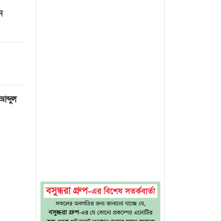
ন
আব্দুল