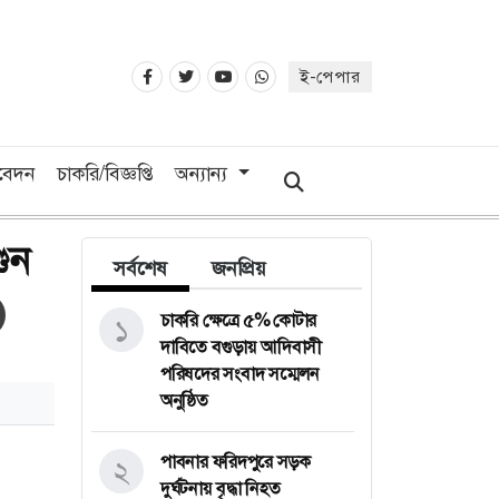
ই-পেপার
িবেদন
চাকরি/বিজ্ঞপ্তি
অন্যান্য
ুন
সর্বশেষ
জনপ্রিয়
চাকরি ক্ষেত্রে ৫% কোটার
১
দাবিতে বগুড়ায় আদিবাসী
পরিষদের সংবাদ সম্মেলন
অনুষ্ঠিত
পাবনার ফরিদপুরে সড়ক
২
দুর্ঘটনায় বৃদ্ধা নিহত