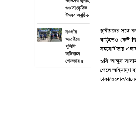
সংসদের জুলাই
৩৬ সাংস্কৃতিক
উৎসব অনুষ্ঠিত
স্থানীয়দের সঙ্গ
নওগাঁর
আত্রাইয়ে
বাড়িতেও কেউ ছি
পুলিশি
সহযোগিতায় এলাকার
অভিযানে
ওসি আব্দুস সালা
গ্রেফতার ৫
পেলে আইনানুগ ব্য
ঢাকা/অলোক/রাসে