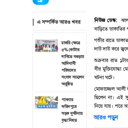
নিউজ ডেস্ক:
ঝাল
এ সম্পর্কিত আরও খবর
বাড়িতে ডাকাতির
গভীর রাতে ডাকাতর
চাকরি ক্ষেত্রে
দাউ দাউ করে জ্বল
৫% কোটার
দাবিতে বগুড়ায়
শুক্রবার রাত ১ট
আদিবাসী
বীর মুক্তিযোদ্ধ
পরিষদের
ঘটনা ঘটে।
সংবাদ সম্মেলন
অনুষ্ঠিত
মোফাজ্জেল আলী ব
ছিলেন না। এই স
পাবনার
নিয়ে যায়। পরে আ
ফরিদপুরে
সড়ক দুর্ঘটনায়
আরও পড়ুন
বৃদ্ধা নিহত