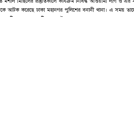
নীতে মশাল মিছিলের প্রস্তুতি, আওয়ামী লীগ-সহযোগী সংগঠনের ৭ জন আটক
 মশাল মিছিলের প্রস্তুতিকালে কার্যক্রম নিষিদ্ধ আওয়ামী লীগ ও এর
ে আটক করেছে ঢাকা মহানগর পুলিশের বনানী থানা। এ সময় তাদ
 একটি ব্যানার ও ৭৭টি মুখোশ উদ্ধার করা হয়েছে।
 আগস্ট) দিবাগত রাত ১২টা ২০ মিনিটের দিকে বনানীর আর্মি স্টে