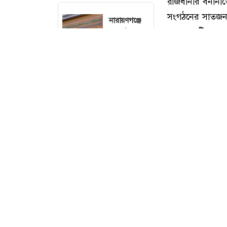
নারায়ণগঞ্জে
গ্যাস লিকেজের
বিস্ফোরণে
একই
পরিবারের ৩
জন দগ্ধ
বনা
বিএনপি
নেতাকে লক্ষ্য
করে গুলি, বুকে
বিদ্ধ সহযোগী
রাজধানীর বনানীতে
সিলেট-ঢাকা
সংগঠনের সাতজনক
মহাসড়কে দুই
থেকে ৭০টি মশাল,
বাসের সংঘর্ষে
নিহত বেড়ে ৯
আজ শুক্রবার (৭