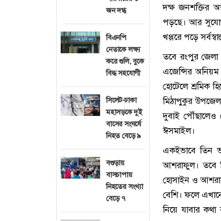
দক্ষ জনশক্তির 
জন দগ্ধ
পড়ছে। আর সুযোগ 
খপ্পরে পড়ে সর্বস্ব
বিএনপি
নেতাকে লক্ষ্য
তবে রংপুর জেলা ক
করে গুলি, বুকে
এজেন্সির অনিয়ম 
বিদ্ধ সহযোগী
হোটেলে শ্রমিক হি
সিলেট-ঢাকা
মিঠাপুকুর উপজেল
মহাসড়কে দুই
দুবাই পৌঁছালে
বাসের সংঘর্ষে
ঈসমাইল।
নিহত বেড়ে ৯
একইভাবে তিন ভা
বগুড়ায়
আশরাফুল। তবে ব
বাসচাপায়
হোসাইন ও আশরাফ
নিহতের সংখ্যা
বেশি। ফলে এখানে
বেড়ে ৭
নিয়ে যাবার কথা 