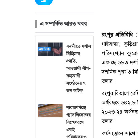
এ সম্পর্কিত আরও খবর
রংপুর প্রতিনিধি :
গাইবান্ধা, কুড়ি
বনানীতে মশাল
পরিসংখ্যান ব্য
মিছিলের
প্রস্তুতি,
এসেছে ৬৮৩ দশমি
আওয়ামী লীগ-
দশমিক শূন্য ৩ ম
সহযোগী
ডলার।
সংগঠনের ৭
জন আটক
রংপুর বিভাগে রে
অর্থবছরে ৬৪২.৮
নারায়ণগঞ্জে
২০২৩-২৪ অর্থবছ
গ্যাস লিকেজের
ডলার।
বিস্ফোরণে
একই
কর্মসংস্থানে সাথে
পরিবারের ৩