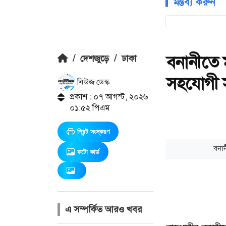
মন্তব্য করুন
বনানীতে ম
/
দেশজুড়ে
/
ঢাকা
সহযোগী 
নিউজ ডেস্ক
প্রকাশ : ০৭ আগস্ট, ২০২৬
০১:৫২ পিএম
প্রিন্ট সংস্করণ
ফটো কার্ড
এ সম্পর্কিত আরও খবর