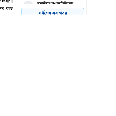
বনানীতে মশাল মিছিলের
৪
প্রস্তুতি, আওয়ামী লীগ-সহযোগী
সর্বশেষ সব খবর
সংগঠনের ৭ জন আটক
নারায়ণগঞ্জে গ্যাস লিকেজের
৫
বিস্ফোরণে একই পরিবারের ৩
জন দগ্ধ
বিএনপি নেতাকে লক্ষ্য করে
৬
গুলি, বুকে বিদ্ধ সহযোগী
 সহযোগী
ের কাছ
ডিয়ামের