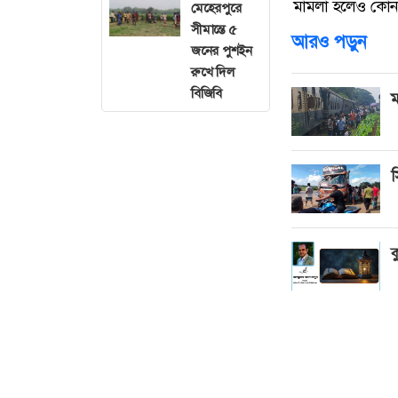
মামলা হলেও কোন প
মেহেরপুরে
সীমান্তে ৫
আরও পড়ুন
জনের পুশইন
রুখে দিল
বিজিবি
ম
স
ক