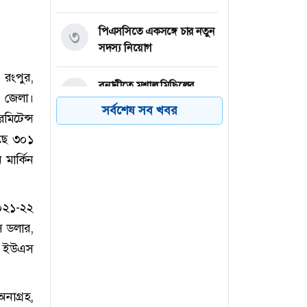
পিএসসিতে একসঙ্গে চার নতুন
৩
সদস্য নিয়োগ
 রংপুর,
বনানীতে মশাল মিছিলের
৪
ড় জেলা।
প্রস্তুতি, আওয়ামী লীগ-সহযোগী
সর্বশেষ সব খবর
মিটেন্স
সংগঠনের ৭ জন আটক
েছে ৩০১
নারায়ণগঞ্জে গ্যাস লিকেজের
৫
মার্কিন
বিস্ফোরণে একই পরিবারের ৩
জন দগ্ধ
২০২১-২২
বিএনপি নেতাকে লক্ষ্য করে
 ডলার,
৬
গুলি, বুকে বিদ্ধ সহযোগী
ন ইউএস
অনাগ্রহ,