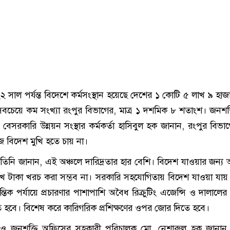
সাল পর্যন্ত বিদেশে কর্মসংস্থান হয়েছে দেশের ১ কোটি ৫ লাখ ৯ হা
বচেয়ে কম সংখ্যা রংপুর বিভাগের, মাত্র ১ দশমিক ৮ শতাংশ। জনশক্
েসরকারি উন্নয়ন সংস্থার কর্মকর্তা হাসিবুল হক জানান, রংপুর বিভ
ে বিদেশ মুখি হতে চায় না।
তিনি জানান, এই অঞ্চলে দারিদ্রতার হার বেশি। বিদেশ যাওয়ার জন্য
লাখ টাকা খরচ করা সম্ভব না। সরকারি সহযোগিতায় বিদেশ যাওয়া যা
ন্তিক পর্যায়ে প্রচারণার পাশাপাশি অবৈধ রিক্রুটিং এজেন্সি ও দালালের
হবে। বিশেষ করে কারিগরিক প্রশিক্ষণের ওপর জোর দিতে হবে।
থান ও জনশক্তি অফিসের সহকারী পরিচালক মো. নেশারুল হক জানান