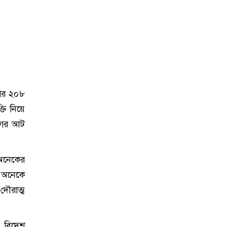
জার ২০৮
তি নিয়ে
াগের আট
 অনেকের
য় অনেকে
 দৌরাত্ম
, বিদেশ