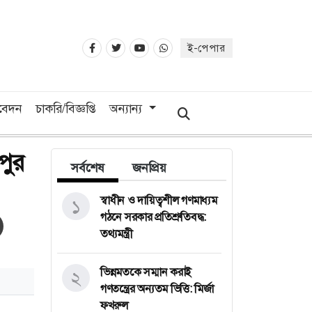
ই-পেপার
িবেদন
চাকরি/বিজ্ঞপ্তি
অন্যান্য
পুর
সর্বশেষ
জনপ্রিয়
স্বাধীন ও দায়িত্বশীল গণমাধ্যম
১
গঠনে সরকার প্রতিশ্রুতিবদ্ধ:
তথ্যমন্ত্রী
ভিন্নমতকে সম্মান করাই
২
গণতন্ত্রের অন্যতম ভিত্তি: মির্জা
ফখরুল