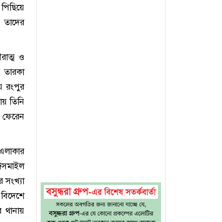
 পিছিয়ে
। তাদের
রাত্ম ও
চ তারকা
য় রংপুর
ায় তিনি
 ফেরেন
এলাকার
ঈসমাইল
 সংখ্যা
 বিদেশে
ে থানায়