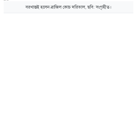
বরখাস্তই হলেন ব্রাজিল কোচ দরিভাল, ছবি: সংগৃহীত।