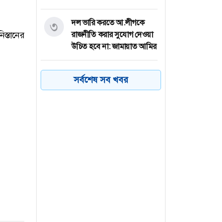
দল ভারি করতে আ.লীগকে
৩
স্তানের
রাজনীতি করার সুযোগ দেওয়া
উচিত হবে না: জামায়াত আমির
আমের ক্যারেটে অভিনব
৪
সর্বশেষ সব খবর
কৌশলে ৩৭৭ বোতল
ফেয়ারডিল, মাদক কারবারি
গ্রেপ্তার
ঢাকা-চট্টগ্রাম মহাসড়কে ১৫
৫
কিলোমিটার যানজট
ত্রিপক্ষীয় বৈঠকে অংশ নিতে
৬
সৌদি যাচ্ছেন এরদোয়ান