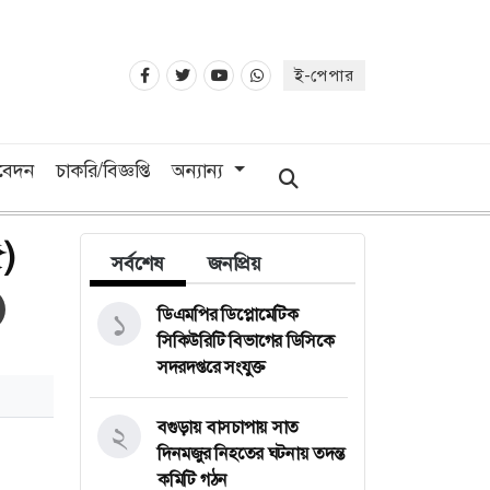
ই-পেপার
িবেদন
চাকরি/বিজ্ঞপ্তি
অন্যান্য
)
সর্বশেষ
জনপ্রিয়
ডিএমপির ডিপ্লোমেটিক
১
সিকিউরিটি বিভাগের ডিসিকে
সদরদপ্তরে সংযুক্ত
বগুড়ায় বাসচাপায় সাত
২
দিনমজুর নিহতের ঘটনায় তদন্ত
কমিটি গঠন