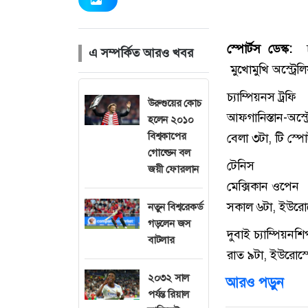
স্পোর্টস ডেস্ক:
এ সম্পর্কিত আরও খবর
মুখোমুখি অস্ট্রে
চ্যাম্পিয়নস ট্রফি
উরুগুয়ের কোচ
আফগানিস্তান-অস্ট্
হলেন ২০১০
বিশ্বকাপের
বেলা ৩টা, টি স্পো
গোল্ডেন বল
টেনিস
জয়ী ফোরলান
মেক্সিকান ওপেন
সকাল ৬টা, ইউরোস্
নতুন বিশ্বরেকর্ড
গড়লেন জস
দুবাই চ্যাম্পিয়নশ
বাটলার
রাত ৯টা, ইউরোস্প
২০৩২ সাল
আরও পড়ুন
পর্যন্ত রিয়াল