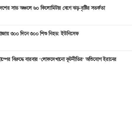
েশের সাত অঞ্চলে ৬০ কিলোমিটার বেগে ঝড়-বৃষ্টির সতর্কতা
াজায় ৩০০ দিনে ৩০০ শিশু নিহত: ইউনিসেফ
্রাম্পের বিরুদ্ধে বারবার ‘লোকদেখানো কূটনীতির’ অভিযোগ ইরানের