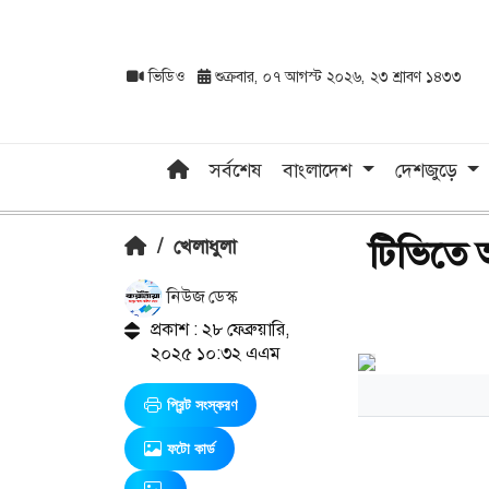
ভিডিও
শুক্রবার, ০৭ আগস্ট ২০২৬, ২৩ শ্রাবণ ১৪৩৩
সর্বশেষ
বাংলাদেশ
দেশজুড়ে
টিভিতে আ
/
খেলাধুলা
নিউজ ডেস্ক
প্রকাশ : ২৮ ফেব্রুয়ারি,
২০২৫ ১০:৩২ এএম
প্রিন্ট সংস্করণ
ফটো কার্ড