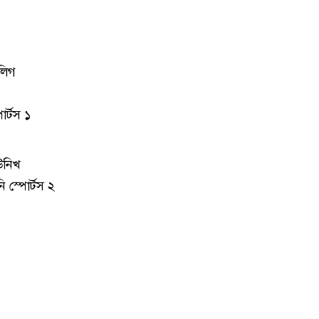
 লিগ
োর্টস ১
িউনিখ
ি স্পোর্টস ২