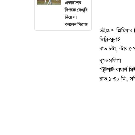
একাদশের
বিপক্ষে সেঞ্চুরি
নিয়ে যা
বললেন মিরাজ
উইমেন্স প্রিমিয়ার
দিল্লি-মুম্বাই
রাত ৮টা, স্টার স্প
বুন্দেসলিগা
স্টুটগার্ট-বায়ার্ন ম
রাত ১-৩০ মি., সন