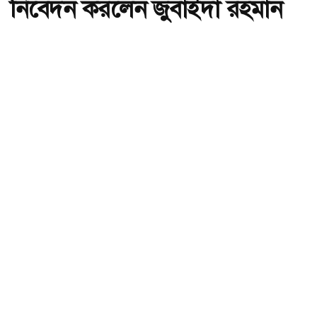
নিবেদন করলেন জুবাইদা রহমান
অ-
অ+
মেয়েকে নিয়ে বাবার কবরে শ্রদ্ধা নিবেদন করলেন জুবাইদা রহমান, ছবি:
সংগৃহীত।