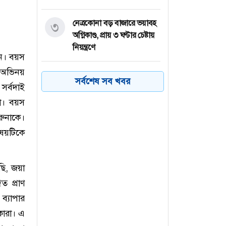
নেত্রকোনা বড় বাজারে ভয়াবহ
৩
অগ্নিকাণ্ড, প্রায় ৩ ঘণ্টার চেষ্টায়
নিয়ন্ত্রণে
ান। বয়স
ু অভিনয়
কয়েক ডজন
৪
সর্বশেষ সব খবর
সর্বদাই
অভিবাসনপ্রত্যাশীকে উদ্ধার
গ্রিসের, বেশিরভাগ বাংলাদেশি
া। বয়স
রুনাকে।
জুলাই গণঅভ্যুত্থানের কৃতিত্ব
৫
িষয়টিকে
জনগণের, কারও একার নয়:
তথ্যমন্ত্রী
ছি, জয়া
ভারত থেকে ২ দশমিক ৩
৬
ত প্রাণ
মেট্রিক টন টিয়ার গ্যাস
ব্যাপার
আমদানি
কারা। এ