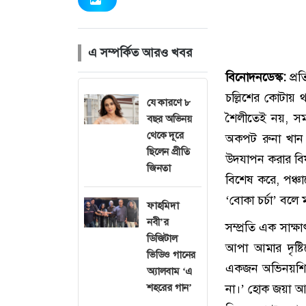
এ সম্পর্কিত আরও খবর
বিনোদনডেস্ক:
প্র
চল্লিশের কোটায় 
যে কারণে ৮
শৈলীতেই নয়, সময়
বছর অভিনয়
থেকে দূরে
অকপট রুনা খান।
ছিলেন প্রীতি
উদযাপন করার বিষ
জিনতা
বিশেষ করে, পঞ্চ
‘বোকা চর্চা’ বলে
ফাহমিদা
নবী’র
সম্প্রতি এক সাক
ডিজিটাল
আপা আমার দৃষ্টি
ভিডিও গানের
একজন অভিনয়শিল্প
অ্যালবাম ‘এ
শহরের গান’
না।’ হোক জয়া আ