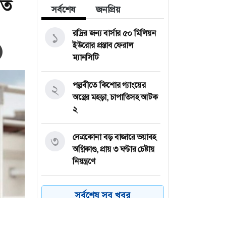
তি
সর্বশেষ
জনপ্রিয়
রদ্রির জন্য বার্সার ৫০ মিলিয়ন
১
ইউরোর প্রস্তাব ফেরাল
ম্যানসিটি
পল্লবীতে কিশোর গ্যাংয়ের
২
অস্ত্রের মহড়া, চাপাতিসহ আটক
২
নেত্রকোনা বড় বাজারে ভয়াবহ
৩
অগ্নিকাণ্ড, প্রায় ৩ ঘণ্টার চেষ্টায়
নিয়ন্ত্রণে
কয়েক ডজন
৪
সর্বশেষ সব খবর
অভিবাসনপ্রত্যাশীকে উদ্ধার
গ্রিসের, বেশিরভাগ বাংলাদেশি