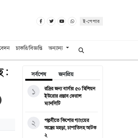
ই-পেপার
িবেদন
চাকরি/বিজ্ঞপ্তি
অন্যান্য
 :
সর্বশেষ
জনপ্রিয়
রদ্রির জন্য বার্সার ৫০ মিলিয়ন
১
ইউরোর প্রস্তাব ফেরাল
ম্যানসিটি
পল্লবীতে কিশোর গ্যাংয়ের
২
অস্ত্রের মহড়া, চাপাতিসহ আটক
২