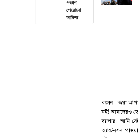
পঞ্চাশ
পেরোনো
আমিশা
বলেন, ‘জয়া আপা
নই! আমাদেরও তো 
ব্যাপার। আমি য
অ্যাটেনশন পাওয়