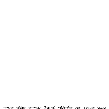
ঢামেক পুলিশ ক্যাম্পের ইনচার্জ পরিদর্শক মো. ফারুক মৃত্যুর