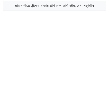
রাজধানীতে ট্রাকের ধাক্কায় প্রাণ গেল স্বামী-স্ত্রীর, ছবি: সংগৃহীত