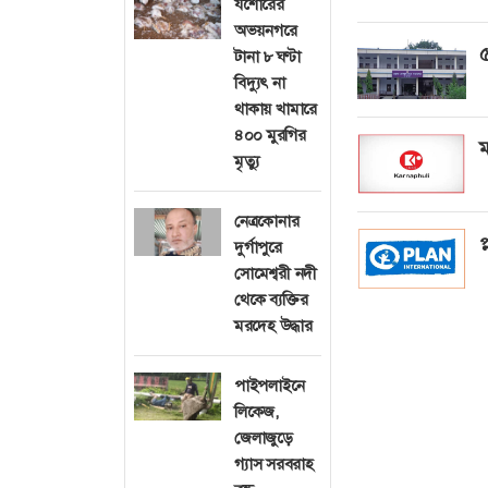
যশোরের
অভয়নগরে
৫
টানা ৮ ঘণ্টা
বিদ্যুৎ না
থাকায় খামারে
৪০০ মুরগির
ম
মৃত্যু
নেত্রকোনার
প
দুর্গাপুরে
সোমেশ্বরী নদী
থেকে ব্যক্তির
মরদেহ উদ্ধার
পাইপলাইনে
লিকেজ,
জেলাজুড়ে
গ্যাস সরবরাহ