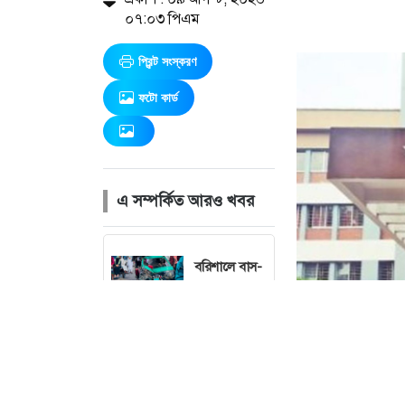
০৭:০৩ পিএম
প্রিন্ট সংস্করণ
ফটো কার্ড
এ সম্পর্কিত আরও খবর
বরিশালে বাস-
মাহিন্দ্রার
সংঘর্ষে নিহত
১, ববি ছাত্রসহ
আহত ৪
যশোরের