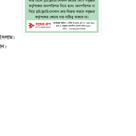
ইসলাম।
ান।