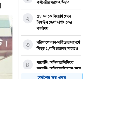
কর্মচারীর মরদেহ উদ্ধার
৫৮ জনকে নিয়োগ দেবে
২
টাঙ্গাইল জেলা প্রশাসকের
কার্যালয়
বরিশালে বাস-মাহিন্দ্রার সংঘর্ষে
৩
নিহত ১, ববি ছাত্রসহ আহত ৪
মার্কেটিং অফিসার/সিনিয়র
৪
মার্কেটিং অফিসার নিয়োগ দেবে
কর্ণফুলী গ্রুপ
সর্বশেষ সব খবর
বিএনপির সঙ্গে আইআরআই
৫
প্রতিনিধিদলের বৈঠক
প্ল্যান ইন্টারন্যাশনালে নিয়োগ,
৬