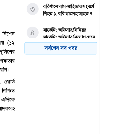
বরিশালে বাস-মাহিন্দ্রার সংঘর্ষে
৩
নিহত ১, ববি ছাত্রসহ আহত ৪
মার্কেটিং অফিসার/সিনিয়র
৪
 বিশেষ
মার্কেটিং অফিসার নিয়োগ দেবে
ার (১২
কর্ণফুলী গ্রুপ
সর্বশেষ সব খবর
পুলিশের
্রেফতার
বিএনপির সঙ্গে আইআরআই
৫
প্রতিনিধিদলের বৈঠক
হয়নি।
ওয়ার্ড
প্ল্যান ইন্টারন্যাশনালে নিয়োগ,
৬
নিশ্চিত
বেতন ২ লাখ ২৭ হাজার টাকা
। এদিকে
মাদকসহ