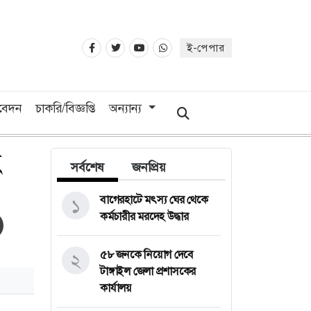
ই-পেপার
িবেদন
চাকরি/বিজ্ঞপ্তি
অন্যান্য
সর্বশেষ
জনপ্রিয়
বাগেরহাটে মৎস্য ঘের থেকে
১
কর্মচারীর মরদেহ উদ্ধার
৫৮ জনকে নিয়োগ দেবে
২
টাঙ্গাইল জেলা প্রশাসকের
কার্যালয়