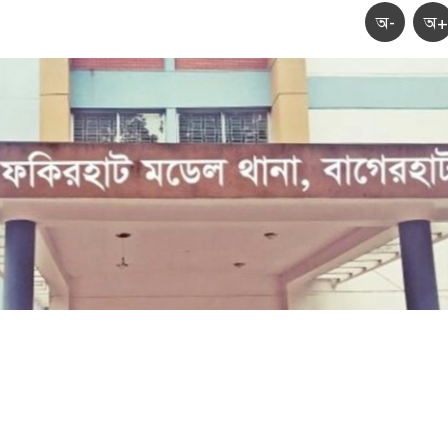
অ-
অ+
বাগেরহাটে মৎস্য ঘের থেকে কর্মচারীর মরদেহ উদ্ধার