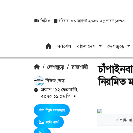
ভিডিও
রবিবার, ০৯ আগস্ট ২০২৬, ২৫ শ্রাবণ ১৪৩৩
সর্বশেষ
বাংলাদেশ
দেশজুড়ে
চাঁপাইনব
/
দেশজুড়ে
/
রাজশাহী
নিয়মিত ম
নিউজ ডেস্ক
প্রকাশ : ১২ ফেব্রুয়ারি,
২০২৫ ১১:০৯ পিএম
প্রিন্ট সংস্করণ
চাঁপাইনবা
ফটো কার্ড