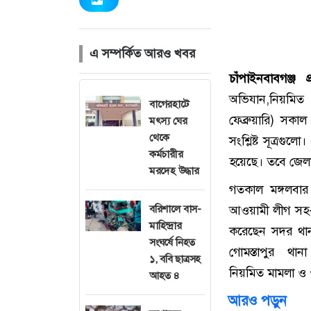
এ সম্পর্কিত আরও খবর
চাঁপাইনবাবগঞ্জ প
অভিযান,নিয়মিত
বাগেরহাটে
ফেব্রুয়ারি) সক
মৎস্য ঘের
থেকে
সংশ্লিষ্ট সূত্রগ
কর্মচারীর
হয়েছে। তবে জেলার
মরদেহ উদ্ধার
গতকাল মঙ্গলবা
বরিশালে বাস-
আওয়ামী লীগ সহ-স
মাহিন্দ্রার
করেছেন সদর থান
সংঘর্ষে নিহত
গোমস্তাপুর থান
১, ববি ছাত্রসহ
নিয়মিত মামলা ও 
আহত ৪
আরও পড়ুন