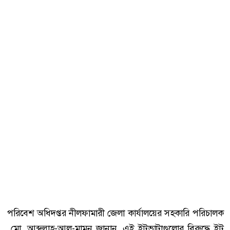
পরিবেশ অধিদপ্তর নীলফামারী জেলা কার্যালয়ের সহকারি পরিচালক
মো. আব্দুল্লাহ-আল-মামুন জানান, এই ইটভাটাগুলোর বিরুদ্ধে ইট