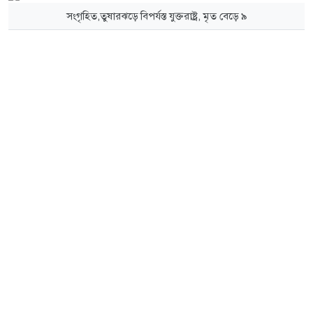
সংগৃহিত,তুষারঝড়ে বিপর্যস্ত যুক্তরাষ্ট্র, মৃত বেড়ে ৯