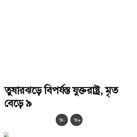
তুষারঝড়ে বিপর্যস্ত যুক্তরাষ্ট্র, মৃত
বেড়ে ৯
অ-
অ+