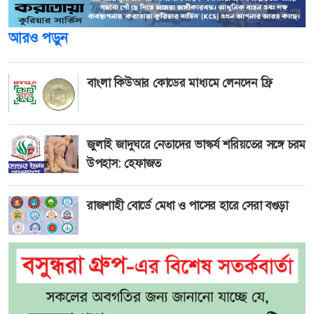
আরও পড়ুন
বাংলা কিউআর কোডের মাধ্যমে লেনদেন ফ্রি
জুলাই জাদুঘরে নেতাদের ভাস্কর্য শরিয়তের সঙ্গে চরম
উপহাস: হেফাজত
রাজশাহী বোর্ডে মেধা ও পাসের হারে সেরা বগুড়া