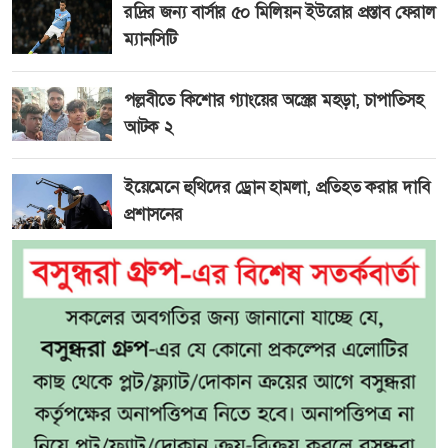
রদ্রির জন্য বার্সার ৫০ মিলিয়ন ইউরোর প্রস্তাব ফেরাল
ম্যানসিটি
পল্লবীতে কিশোর গ্যাংয়ের অস্ত্রের মহড়া, চাপাতিসহ
আটক ২
ইয়েমেনে হুথিদের ড্রোন হামলা, প্রতিহত করার দাবি
প্রশাসনের