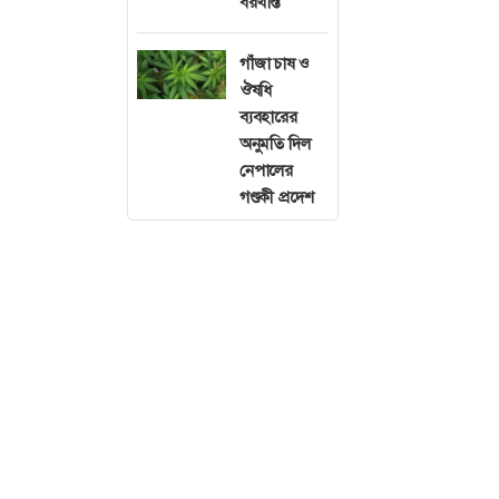
বরখাস্ত
গাঁজা চাষ ও
ঔষধি
ব্যবহারের
অনুমতি দিল
নেপালের
গণ্ডকী প্রদেশ