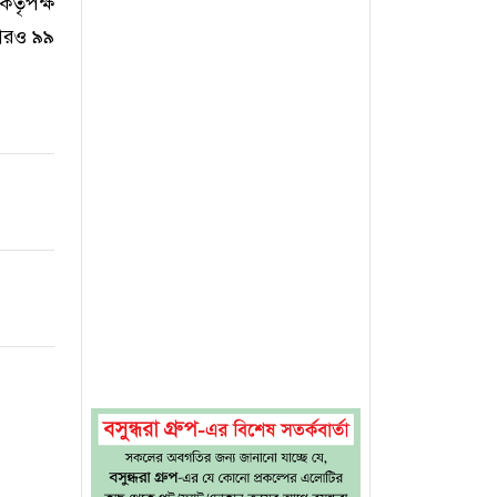
্তৃপক্ষ
 আরও ৯৯