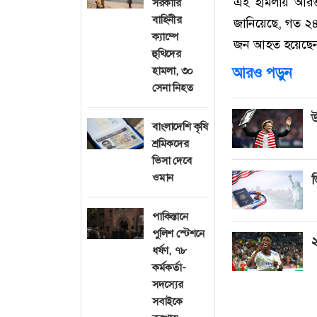
এই হামলায় আরও 
সরকারি
বাহিনীর
জানিয়েছে, গত ২
ক্যাম্পে
জন আহত হয়েছে
হুথিদের
হামলা, ৩০
আরও পড়ুন
সেনা নিহত
উ
বাংলাদেশি কৃষি
শ্রমিকদের
ভিসা দেবে
ওমান
ভ
পাকিস্তানে
পুলিশ স্টেশনে
২
ধর্ষণ, ৭৮
কর্মকর্তা-
সদস্যের
সবাইকে