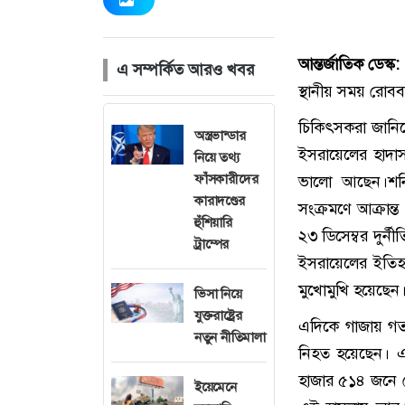
আন্তর্জাতিক ডেস্ক
এ সম্পর্কিত আরও খবর
স্থানীয় সময় রোববা
চিকিৎসকরা জানি
অস্ত্রভান্ডার
ইসরায়েলের হাদাসাহ
নিয়ে তথ্য
ফাঁসকারীদের
ভালো আছেন।শনিব
কারাদণ্ডের
সংক্রমণে আক্রান্
হুঁশিয়ারি
২৩ ডিসেম্বর দুর্
ট্রাম্পের
ইসরায়েলের ইতিহা
মুখোমুখি হয়েছেন
ভিসা নিয়ে
যুক্তরাষ্ট্রের
এদিকে গাজায় গত 
নতুন নীতিমালা
নিহত হয়েছেন। এ
হাজার ৫১৪ জনে পৌ
ইয়েমেনে