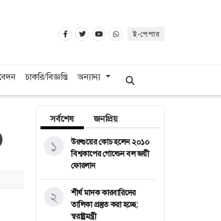
ই-পেপার
িবেদন
চাকরি/বিজ্ঞপ্তি
অন্যান্য
সর্বশেষ
জনপ্রিয়
উরুগুয়ের কোচ হলেন ২০১০
১
বিশ্বকাপের গোল্ডেন বল জয়ী
ফোরলান
শীর্ষ মাদক কারবারিদের
২
তালিকা প্রস্তুত করা হচ্ছে:
স্বরাষ্ট্রমন্ত্রী