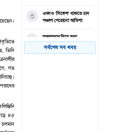
এখনও ‘সিঙ্গেল’ থাকতে চান
৩
 রয়েছেন।
পঞ্চাশ পেরোনো আমিশা
অস্ত্রভান্ডার নিয়ে তথ্য
৪
িবৃতিতে
ফাঁসকারীদের কারাদণ্ডের
সর্বশেষ সব খবর
ছে, তিনি
হুঁশিয়ারি ট্রাম্পের
্রনালীর
বিএনপির সংসদ সদস্য
আগে, গত
৫
বীথিকাকে আইনি নোটিশ
নিয়াহু।
দিলেন আসিফ মাহমুদ
অপরাধের
নতুন বিশ্বরেকর্ড গড়লেন জস
৬
বাটলার
িস্তিনি
বেড়ে ৪৫
ে। চলমান