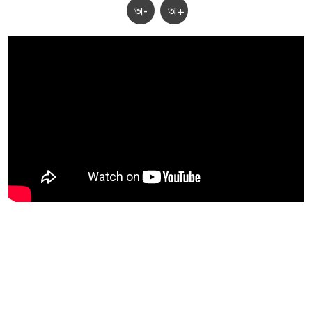
অ-
অ+