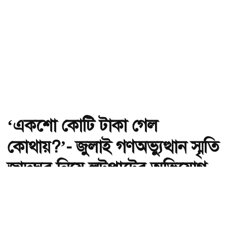
‘একশো কোটি টাকা গেল
কোথায়?’- জুলাই গণঅভ্যুত্থান স্মৃতি
জাদুঘর নিয়ে লুটপাটের অভিযোগ
দর্শনার্থীর
অ-
অ+