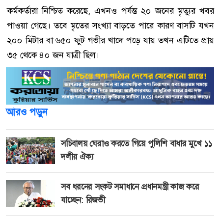
কর্মকর্তারা নিশ্চিত করেছে, এখনও পর্যন্ত ২০ জনের মৃত্যুর খবর
পাওয়া গেছে। তবে মৃতের সংখ্যা বাড়তে পারে কারণ বাসটি যখন
২০০ মিটার বা ৬৫০ ফুট গভীর খাদে পড়ে যায় তখন এটিতে প্রায়
৩৫ থেকে ৪০ জন যাত্রী ছিল।
আরও পড়ুন
সচিবালয় ঘেরাও করতে গিয়ে পুলিশি বাধার মুখে ১১
দলীয় ঐক্য
সব ধরনের সংকট সমাধানে প্রধানমন্ত্রী কাজ করে
যাচ্ছেন: রিজভী