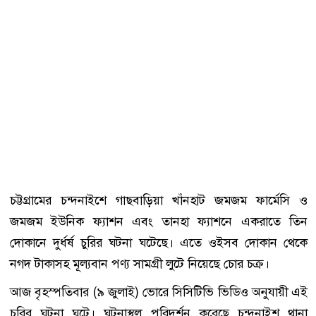
চট্টগ্রামের চন্দনাইশে গাছবাড়িয়া খাঁনহাট জমজম ফার্মেসি ও
জমজম ইউনিক ফ্যাশন এবং তানহা ফ্যাশনে একরাতে তিন
দোকানে দুর্ধর্ষ চুরির ঘটনা ঘটেছে। এতে ওইসব দোকান থেকে
নগদ টাকাসহ মূল্যবান পণ্য সামগ্রী লুটে নিয়েছে চোর চক্র।
আজ বৃহস্পতিবার (৯ জুলাই) ভোরে সিসিটিভি ভিডিও অনুযায়ী এই
চুরির ঘটনা ঘটে। ঘটনাস্থল পরিদর্শন করেছে চন্দনাইশ থানা