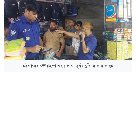
চট্টগ্রামের চন্দনাইশে ৩ দোকানে দুর্ধর্ষ চুরি, মালামাল লুট