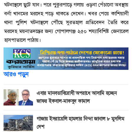
ঘটনাস্থলে ছুটে যান। পরে পুকুরপাড়ে গলায় ওড়না পেঁচানো অবস্থায়
বর্না খানমের মরদেহ পড়ে থাকতে দেখেন। খবর পেয়ে কাশিয়ানী
থানা পুলিশ ঘটনাস্থলে পৌঁছে সুরতহাল প্রতিবেদন তৈরি করে
মরদেহ ময়নাতদন্তের জন্য গোপালগঞ্জ ২৫০ শয্যাবিশিষ্ট জেনারেল
হাসপাতালে পাঠায়।
আরও পড়ুন
এবার মানবতাবিরোধী অপরাধে আসামি হচ্ছেন
জাফর ইকবাল-মাকসুদ কামাল
গাজায় ইসরায়েলি হামলার নিন্দা জানাল ৮ মুসলিম
দেশ