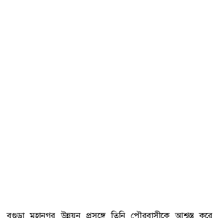
বগুড়া মহানগর উন্নয়ন প্রসঙ্গে তিনি পৌরবাসীকে আশ্বস্ত করে