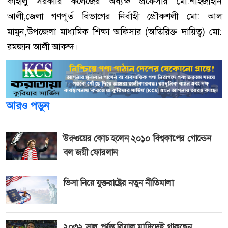
কাহালু সরকারি কলেজের অধ্যক্ষ প্রফেসার মো:শাহজাহান
আলী,জেলা গণপূর্ত বিভাগের নির্বাহী প্রৌকশলী মো: আল
মামুন,উপজেলা মাধ্যমিক শিক্ষা অফিসার (অতিরিক্ত দায়িত্ব) মো:
রমজান আলী আকন্দ।
আরও পড়ুন
উরুগুয়ের কোচ হলেন ২০১০ বিশ্বকাপের গোল্ডেন
বল জয়ী ফোরলান
ভিসা নিয়ে যুক্তরাষ্ট্রের নতুন নীতিমালা
২০৩২ সাল পর্যন্ত রিয়াল মাদ্রিদেই থাকছেন