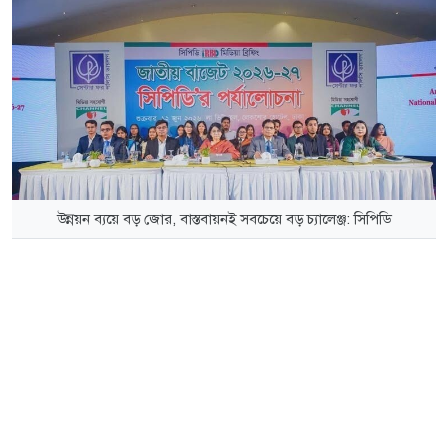
উন্নয়ন ব্যয়ে বড় জোর, বাস্তবায়নই সবচেয়ে বড় চ্যালেঞ্জ: সিপিডি