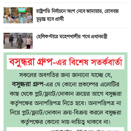
রাষ্ট্রপতি নির্বাচনে অংশ নেবে জামায়াত, রোববার
চূড়ান্ত হবে প্রার্থী
হেলিকপ্টারে মহেশখালীর পথে প্রধানমন্ত্রী