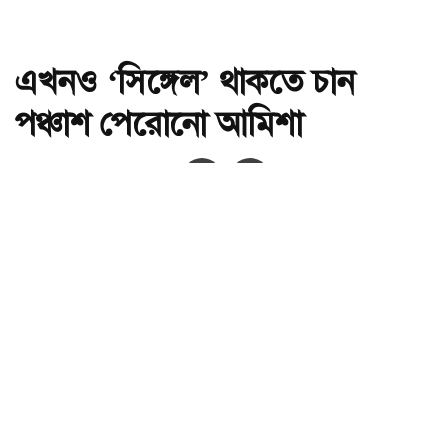
এখনও ‘সিঙ্গেল’ থাকতে চান
পঞ্চাশ পেরোনো আমিশা
অ-
অ+