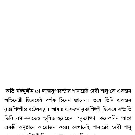
অভি মঈনুদ্দীন ঃ
লাক্সসুপারস্টার শানারেই দেবী শানু’কে একজন
অভিনেত্রী হিসেবেই দর্শক চিনেন জানেন। তবে তিনি একজন
নৃত্যশিল্পীও বট্ধেসঢ়;। আবার একজন নৃত্যশিল্পী হিসেবে সম্প্রতি
তিনি সম্মাননাতেও ভূষিত হয়েছেন। ‘নৃত্যাঙ্গণ’ কয়েকদিন আগে
একটি অনুষ্ঠানে আয়োজন করে। সেখানেই শানারেই দেবী শানু