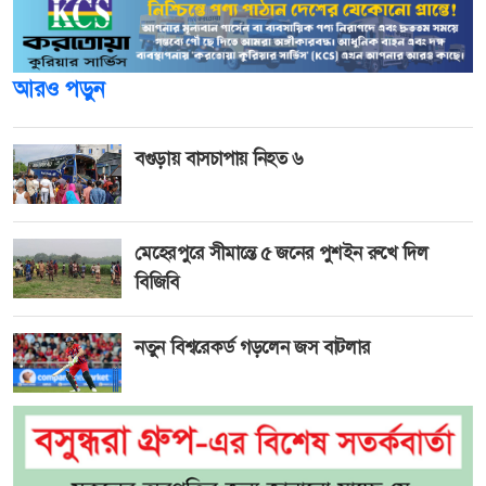
আরও পড়ুন
বগুড়ায় বাসচাপায় নিহত ৬
মেহেরপুরে সীমান্তে ৫ জনের পুশইন রুখে দিল
বিজিবি
নতুন বিশ্বরেকর্ড গড়লেন জস বাটলার