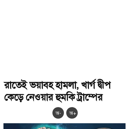
রাতেই ভয়াবহ হামলা, খার্গ দ্বীপ
কেড়ে নেওয়ার হুমকি ট্রাম্পের
অ-
অ+