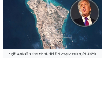
সংগৃহীত,রাতেই ভয়াবহ হামলা, খার্গ দ্বীপ কেড়ে নেওয়ার হুমকি ট্রাম্পের