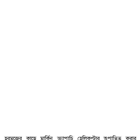
হরমুজের কাছে মার্কিন অ্যাপাচি হেলিকপ্টার ভূপাতিত করার