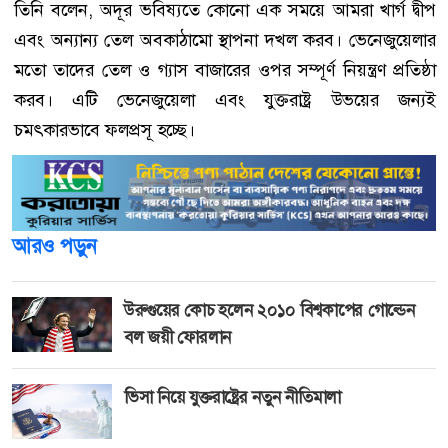
তিনি বলেন, অদূর ভবিষ্যতে কোনো এক সময়ে আমরা খার্গ দ্বীপ
এবং অন্যান্য তেল অবকাঠামো স্থাপনা দখল করব। ভেনেজুয়েলার
মতো তাদের তেল ও গ্যাস বাজারের ওপর সম্পূর্ণ নিয়ন্ত্রণ প্রতিষ্ঠা
করব। এটি ভেনেজুয়েলা এবং যুক্তরাষ্ট্র উভয়ের জন্যই
চমৎকারভাবে ফলপ্রসূ হচ্ছে।
আরও পড়ুন
উরুগুয়ের কোচ হলেন ২০১০ বিশ্বকাপের গোল্ডেন
বল জয়ী ফোরলান
ভিসা নিয়ে যুক্তরাষ্ট্রের নতুন নীতিমালা