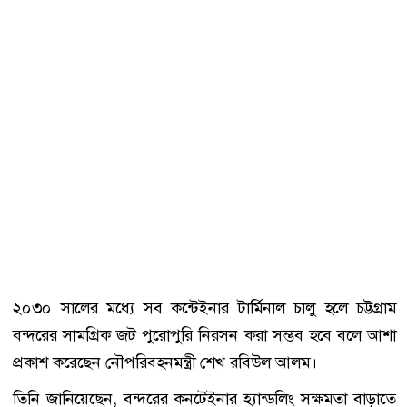
২০৩০ সালের মধ্যে সব কন্টেইনার টার্মিনাল চালু হলে চট্টগ্রাম
বন্দরের সামগ্রিক জট পুরোপুরি নিরসন করা সম্ভব হবে বলে আশা
প্রকাশ করেছেন নৌপরিবহনমন্ত্রী শেখ রবিউল আলম।
তিনি জানিয়েছেন, বন্দরের কনটেইনার হ্যান্ডলিং সক্ষমতা বাড়াতে