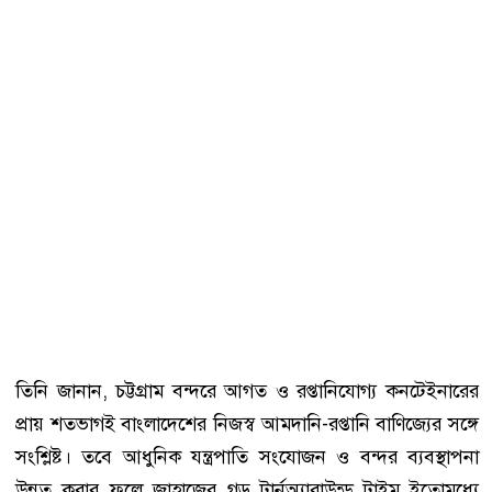
তিনি জানান, চট্টগ্রাম বন্দরে আগত ও রপ্তানিযোগ্য কনটেইনারের
প্রায় শতভাগই বাংলাদেশের নিজস্ব আমদানি-রপ্তানি বাণিজ্যের সঙ্গে
সংশ্লিষ্ট। তবে আধুনিক যন্ত্রপাতি সংযোজন ও বন্দর ব্যবস্থাপনা
উন্নত করার ফলে জাহাজের গড় টার্নঅ্যারাউন্ড টাইম ইতোমধ্যে