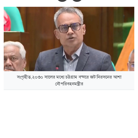
সংগৃহীত,২০৩০ সালের মধ্যে চট্টগ্রাম বন্দরে জট নিরসনের আশা
নৌপরিবহনমন্ত্রীর