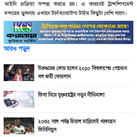
আইনি প্রক্রিয়া সম্পন্ন করতে হয়। এ কারণেই ট্রান্সশিপমেন্ট
বন্দরের তুলনায় এখানে টার্নঅ্যারাউন্ড টাইম কিছুটা বেশি লাগে।
আরও পড়ুন
উরুগুয়ের কোচ হলেন ২০১০ বিশ্বকাপের গোল্ডেন
বল জয়ী ফোরলান
ভিসা নিয়ে যুক্তরাষ্ট্রের নতুন নীতিমালা
২০৩২ সাল পর্যন্ত রিয়াল মাদ্রিদেই থাকছেন
ভিনিসিয়ুস