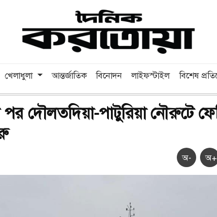
খেলাধুলা
আন্তর্জাতিক
বিনোদন
লাইফস্টাইল
বিশেষ প্রত
 পর দৌলতদিয়া-পাটুরিয়া নৌরুটে ফে
রু
অ-
অ+