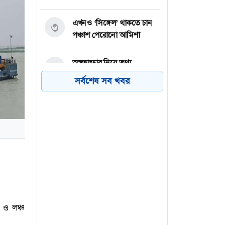
এখনও ‘সিঙ্গেল’ থাকতে চান
৩
পঞ্চাশ পেরোনো আমিশা
অস্ত্রভান্ডার নিয়ে তথ্য
৪
ফাঁসকারীদের কারাদণ্ডের
সর্বশেষ সব খবর
হুঁশিয়ারি ট্রাম্পের
বিএনপির সংসদ সদস্য
৫
বীথিকাকে আইনি নোটিশ
দিলেন আসিফ মাহমুদ
নতুন বিশ্বরেকর্ড গড়লেন জস
৬
বাটলার
 ও লঞ্চ