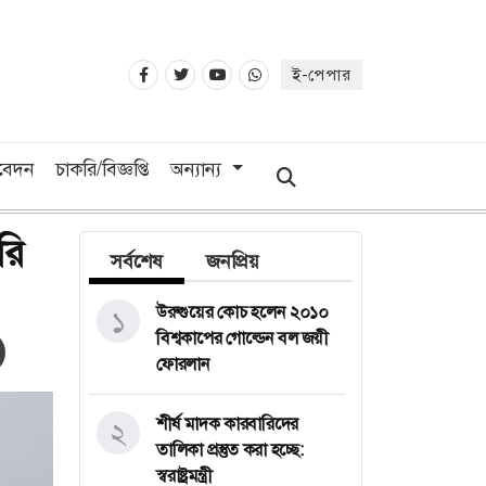
ই-পেপার
িবেদন
চাকরি/বিজ্ঞপ্তি
অন্যান্য
রি
সর্বশেষ
জনপ্রিয়
উরুগুয়ের কোচ হলেন ২০১০
১
বিশ্বকাপের গোল্ডেন বল জয়ী
ফোরলান
শীর্ষ মাদক কারবারিদের
২
তালিকা প্রস্তুত করা হচ্ছে:
স্বরাষ্ট্রমন্ত্রী