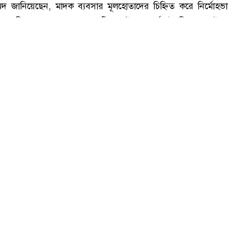
ি : সংগৃহীত, শীর্ষ মাদক কারবারিদের তালিকা প্রস্তুত করা হচ্ছে: স্বরাষ্ট্রমন্ত্রী
বিরোধী অভিযান আরও জোরদার করার উদ্যোগ নেওয়া হয়েছে। স্বরাষ্ট্র
দ জানিয়েছেন, মাদক ব্যবসার মূলহোতাদের চিহ্নিত করে নির্মোহভাব
 তালিকা প্রস্তুত করা হচ্ছে। বিশেষ টাস্কফোর্সের তৈরি করা ওই 
ার্যক্রম নেওয়া হবে।
আগস্ট) রাত সাড়ে ১০টার দিকে কক্সবাজার শহরের হিলডাউন সার্কি