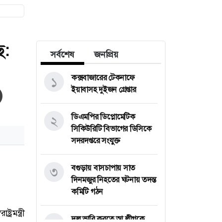
ে:
সর্বশেষ
জনপ্রিয়
কক্সবাজারের টেকনাফে
১
ইয়াবাসহ দুইজন গ্রেপ্তার
ডিএমপির ডিপ্লোমেটিক
২
সিকিউরিটি বিভাগের ডিসিকে
সদরদপ্তরে সংযুক্ত
বগুড়ায় বাসচাপায় সাত
৩
দিনমজুর নিহতের ঘটনায় তদন্ত
কমিটি গঠন
দল ভারি করতে আ.লীগকে