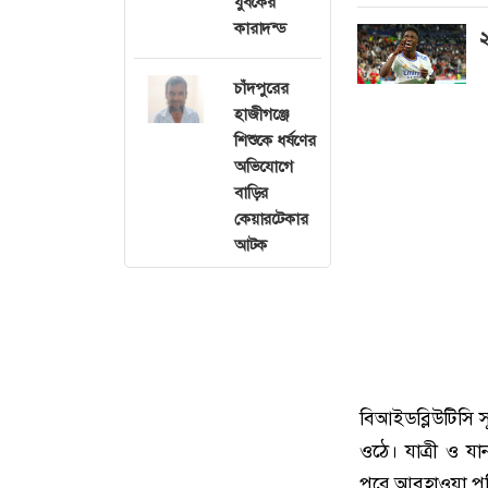
যুবকের
কারাদন্ড
২
চাঁদপুরের
হাজীগঞ্জে
শিশুকে ধর্ষণের
অভিযোগে
বাড়ির
কেয়ারটেকার
আটক
বিআইডব্লিউটিসি স
ওঠে। যাত্রী ও যান
পরে আবহাওয়া পরিস