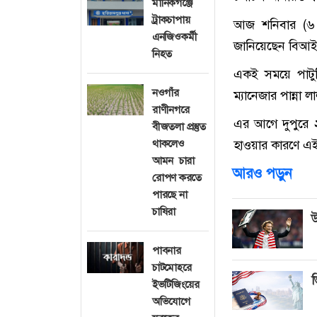
মানিকগঞ্জে
ট্রাকচাপায়
আজ শনিবার (৬ জ
এনজিওকর্মী
জানিয়েছেন বিআইডব
নিহত
একই সময়ে পাটুর
নওগাঁর
ম্যানেজার পান্না ল
রাণীনগরে
এর আগে দুপুরে ২
বীজতলা প্রস্তুত
থাকলেও
হাওয়ার কারণে এই
আমন চারা
আরও পড়ুন
রোপণ করতে
পারছে না
চাষিরা
উ
পাবনার
চাটমোহরে
ভ
ইভটিজিংয়ের
অভিযোগে