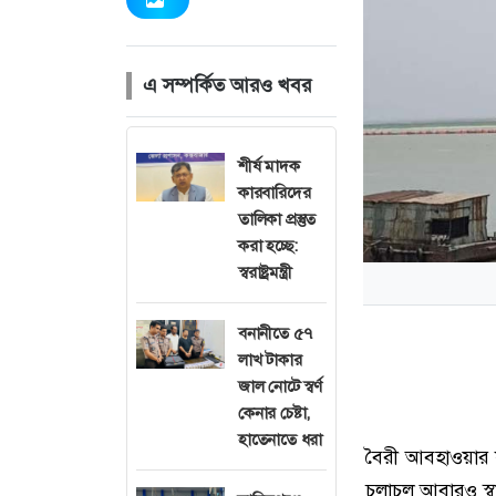
এ সম্পর্কিত আরও খবর
শীর্ষ মাদক
কারবারিদের
তালিকা প্রস্তুত
করা হচ্ছে:
স্বরাষ্ট্রমন্ত্রী
বনানীতে ৫৭
লাখ টাকার
জাল নোটে স্বর্ণ
কেনার চেষ্টা,
হাতেনাতে ধরা
বৈরী আবহাওয়ার 
চলাচল আবারও স্ব