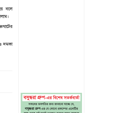
হয় বলে
ালাম।
্চঘাটের
 ও দমকা