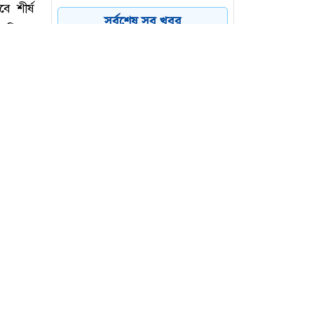
৪
রাজনীতি করার সুযোগ দেওয়া
সর্বশেষ সব খবর
উচিত হবে না: জামায়াত আমির
আমের ক্যারেটে অভিনব
৫
কৌশলে ৩৭৭ বোতল
ফেয়ারডিল, মাদক কারবারি
গ্রেপ্তার
ঢাকা-চট্টগ্রাম মহাসড়কে ১৫
৬
কিলোমিটার যানজট
মন্ত্রী
ে শীর্ষ
তালিকার
ট হাউসে