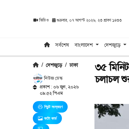
ভিডিও
শুক্রবার, ০৭ আগস্ট ২০২৬, ২৩ শ্রাবণ ১৪৩৩
সর্বশেষ
বাংলাদেশ
দেশজুড়ে
৩৫ মিনিট
/
দেশজুড়ে
/
ঢাকা
চলাচল শু
নিউজ ডেস্ক
প্রকাশ : ০৬ জুন, ২০২৬
০৯:৫২ পিএম
প্রিন্ট সংস্করণ
ফটো কার্ড