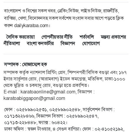
বাংলাদেশ ও বিশ্বের সকল খবর, ব্রেকিং নিউজ, লাইভ নিউজ, রাজনীতি,
বাণিজ্য, খেলা, বিনোদনসহ সকল সর্বশেষ সংবাদ সবার আগে পড়তে ক্লিক
করুন dailykaratoa.com।
দৈনিক করতোয়া
গোপনীয়তার নীতি
শর্তাবলি
মন্তব্য প্রকাশের
নীতিমালা
বাংলা কনভার্টার
বিজ্ঞাপন
যোগাযোগ
সম্পাদক : মোজাম্মেল হক
সম্পাদক কর্তৃক ন্যাশনাল প্রিন্টিং প্রেস, শিল্পনগরী বিসিক বগুড়া এবং ১৬৭
ইনার সার্কুলার রোড, (আরামবাগ) ইডেন কমপ্লেক্স, মতিঝিল, ঢাকা-১০০০
থেকে মুদ্রিত ও চকযাদু রোড, বগুড়া হতে প্রকাশিত।
E-mail : karatoaonline@gmail.com, বিজ্ঞাপন :
karatoabiggapon@gmail.com
ফোন : ০২৫৮৯৯০২৫৩১, ০২৫৮৯৯০২৫৪৮, সার্কুলেশন বিভাগ :
০১৭১৩২২৮৪৬৬, বিজ্ঞাপন বিভাগ : ০২৫৮৯৯০২৫৪৭,
০১৭১৩-২২৮৪৪৮, ফ্যাক্স : ৬০৪২২।
ঢাকা অফিস : স্বজন টাওয়ার, ৪ সেগুন বাগিচা। ফোন : ০২-৪১০৫২১৯২,