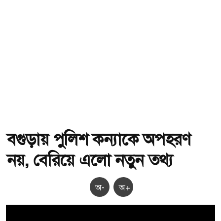
বগুড়ায় পুলিশ কন‍্যাকে অপহরণ
নয়, বেরিয়ে এলো নতুন তথ‍্য
অ-
অ+