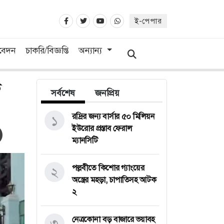
ই-পেপার
িবেদন
চাকরি/বিজ্ঞপ্তি
অন্যান্য
সর্বশেষ
জনপ্রিয়
রদ্রির জন্য বার্সার ৫০ মিলিয়ন
১
ইউরোর প্রস্তাব ফেরাল
ম্যানসিটি
পল্লবীতে কিশোর গ্যাংয়ের
২
অস্ত্রের মহড়া, চাপাতিসহ আটক
২
নেত্রকোনা বড় বাজারে ভয়াবহ
৩