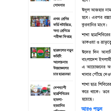
হবে।
সোমবার
ঈদুল আজহার নামা
হবে। এরপর রান্ন
প্রথম শ্রেণির
কুরবানির মাংস।
ভর্তি লটারিতে,
অন্য শ্রেণিতে
শাখা ছাত্রশিবির
পরীক্ষা ফিরছে
তাকওয়া ও ভ্রাতৃত
ছাত্রদলের নতুন
ঈদের দিন আবাসিক
কমিটি:
বাংলাদেশ ইসলামী 
আলোচনায়
এ আয়োজনের অংশ হ
উত্তরাঞ্চলের
খাবার পৌঁছে দেও
চার ছাত্রনেতা
শাখা ছাত্র শিবির
দেশব্যাপী
করে থাকে। তবে
ছাত্রশিবিরের
হয়েছে।
হামলা-
হয়রানির
আরও পড়ুন