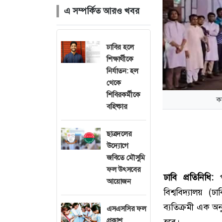
এ সম্পর্কিত আরও খবর
ঢাবির হলে
শিক্ষার্থীকে
নির্যাতন: হল
থেকে
শিবিরকর্মীকে
ক
বহিষ্কার
ছাত্রদলের
উদ্যোগে
জবিতে মৌসুমি
ফল উৎসবের
ঢাবি প্রতিনিধি:
পব
আয়োজন
বিশ্ববিদ্যালয় (
ব্যতিক্রমী এক অন
এসএসসির ফল
প্রকাশ