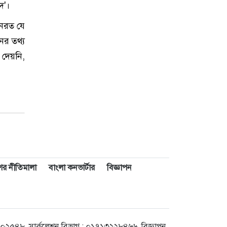
দ'।
ানরত যে
ের তথ্য
 দেয়নি,
াশের নীতিমালা
বাংলা কনভার্টার
বিজ্ঞাপন
৪৮, সার্কুলেশন বিভাগ : ০১৭১৩২২৮৪৬৬, বিজ্ঞাপন