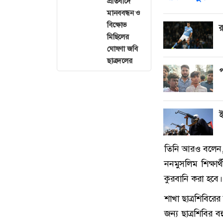
প্রতিবাদে
মানববন্ধন ও
বিক্ষোভ
র
মিছিলের
ঘোষণা জবি
ছাত্রদলের
প
ই
তিনি আরও বলেন, 
ননমুসলিম শিক্ষার
কুরবানি করা হবে।
শাখা ছাত্রশিবিরের
জন্য ছাত্রশিবি