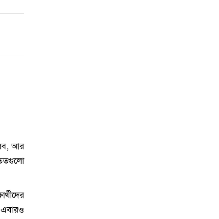
করব, আর
 ততগুলো
ার্থীদের
য় এবারও