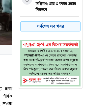
অগ্নিকাণ্ড, প্রায় ৩ ঘণ্টার চেষ্টায়
নিয়ন্ত্রণে
কয়েক ডজন
৪
সর্বশেষ সব খবর
অভিবাসনপ্রত্যাশীকে উদ্ধার
গ্রিসের, বেশিরভাগ বাংলাদেশি
জুলাই গণঅভ্যুত্থানের কৃতিত্ব
৫
জনগণের, কারও একার নয়:
তথ্যমন্ত্রী
ভারত থেকে ২ দশমিক ৩
৬
মেট্রিক টন টিয়ার গ্যাস
আমদানি
্য ঢাকা
 শীর্ষক
ে দেওয়া