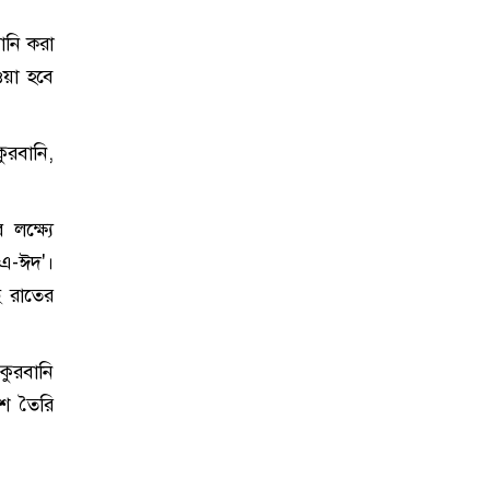
ানি করা
ওয়া হবে
ুরবানি,
লক্ষ্যে
-এ-ঈদ'।
ে রাতের
কুরবানি
শ তৈরি