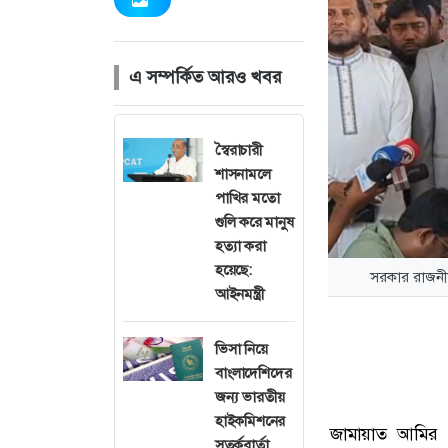
এ সম্পর্কিত আরও খবর
স্বৈরাচারী
শাসনামলে
পাখির মতো
গুলি করে মানুষ
হত্যা করা
হয়েছে:
সরকার রাজনীতি
আইনমন্ত্রী
ভিসা নিয়ে
বাংলাদেশিদের
জন্য ভারতীয়
হাইকমিশনের
জামায়াত আমির ও
সতর্কবার্তা