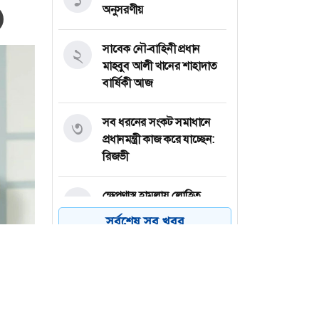
অনুসরণীয়
সাবেক নৌ-বাহিনী প্রধান
২
মাহবুব আলী খানের শাহাদাত
বার্ষিকী আজ
সব ধরনের সংকট সমাধানে
৩
প্রধানমন্ত্রী কাজ করে যাচ্ছেন:
রিজভী
ক্ষেপণাস্ত্র হামলায় লোহিত
৪
সাগরে ভারতীয় জাহাজ ডুবি
সর্বশেষ সব খবর
মেসি জাদুতে ইন্টার মায়ামির
৫
বড় জয়
জুলাই শহীদ পরিবার-
৬