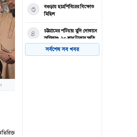
বগুড়ায় ছাত্রশিবিরের বিক্ষোভ
৩
মিছিল
চট্টগ্রামের পটিয়ায় মুদি দোকানে
৪
অগ্নিকাণ্ড, ২০ লাখ টাকার ক্ষতি
সর্বশেষ সব খবর
কক্সবাজারে জুলাই গণঅভ্যুত্থান
৫
দিবস পালিত
চাঁদপুরে বাস-অটোরিকশা
৬
ত।
মুখোমুখি সংঘর্ষে প্রাণ গেল
যাত্রীর, আহত ৩
িরিক্ত