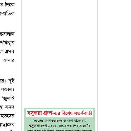
ির দিকে
্প্রতিক
হজালাল
 শফিকুর
মরা এসব
ায় আনার
রে। দুই
শ করেন।
 ‘জুলাই
লাই সনদ
 আহতদের
দ্ধাদের