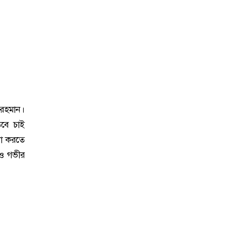
র রহমান।
তবে চাই
না করতে
েও গভীর