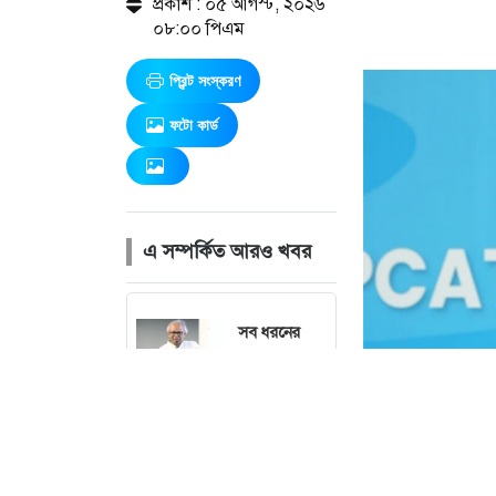
প্রকাশ : ০৫ আগস্ট, ২০২৬
০৮:০০ পিএম
প্রিন্ট সংস্করণ
ফটো কার্ড
এ সম্পর্কিত আরও খবর
সব ধরনের
সংকট সমাধানে
প্রধানমন্ত্রী কাজ
করে যাচ্ছেন:
রিজভী
স্ব