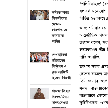
‘পলিটিসাইজ’ (রা
যথাযথ মনোযোগ দ
জবিতে আহত
বিভিন্ন হত্যাকাণ্
শিক্ষার্থীদের
দেখতে
আজ শনিবার (৯ 
হাসপাতালে
আন্তর্জাতিক বিম
জামায়াত
আমির
রহমান বলেন, সরকা
হত্যাকাণ্ডের তীব
শেখ হাসিনা
দাবি জানাচ্ছি।
ইতিহাসের
জাপান সফর প্রসঙ
নিকৃষ্টতম ও
ঘৃণ্য ফ্যাসিস্ট
দেশের কাজের মাধ
ছিলেন : রিজভী
তিনি জানান, জাপা
সনদ’ বাস্তবায়নে
খালেদা জিয়ার
বাস্তবায়নে কোন
বিরুদ্ধে মিথ্যা
সুচিকিৎসার ওপর
সাক্ষ্য দেওয়া