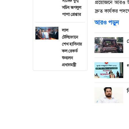
সাবেক যুগ্ম
প্রয়োজনে আরও উন
সচিব জগলুল
দ্রুত কার্যকর পদক
পাশা গ্রেপ্তার
আরও পড়ুন
লাল
টেলিফোনে
গ
শেখ হাসিনার
কল রেকর্ড
শুনলেন
প্রধানমন্ত্রী
গ
ব