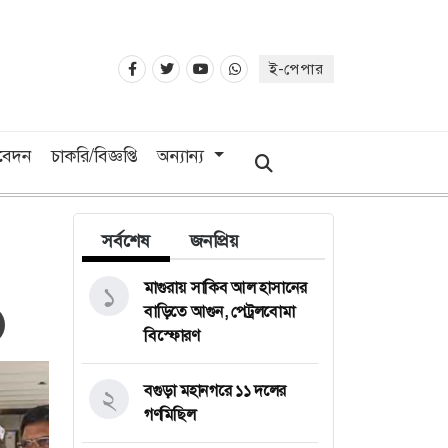
ই-পেপার
িবেদন
চাকরি/বিজ্ঞপ্তি
অন্যান্য
সর্বশেষ
জনপ্রিয়
মাগুরায় সাকিব আল হাসানের
১
বাড়িতে আগুন, পেট্রলবোমা
বিস্ফোরণ
বগুড়া মহানগরে ১১ দলের
২
গণমিছিল