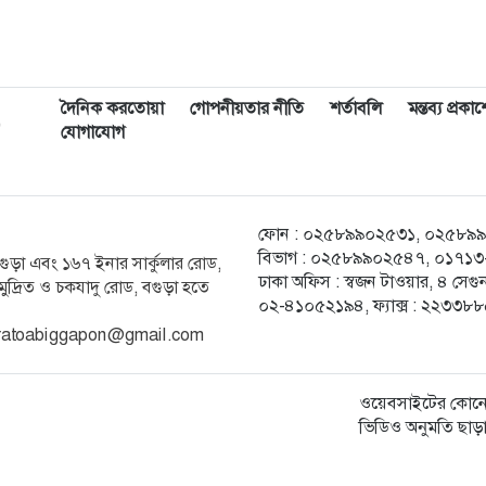
দৈনিক করতোয়া
গোপনীয়তার নীতি
শর্তাবলি
মন্তব্য প্রক
,
যোগাযোগ
ফোন : ০২৫৮৯৯০২৫৩১, ০২৫৮৯৯০২৫
বিভাগ : ০২৫৮৯৯০২৫৪৭, ০১৭১৩-২
ক বগুড়া এবং ১৬৭ ইনার সার্কুলার রোড,
ঢাকা অফিস : স্বজন টাওয়ার, ৪ স
ুদ্রিত ও চকযাদু রোড, বগুড়া হতে
০২-৪১০৫২১৯৪, ফ্যাক্স : ২২৩৩৮
 karatoabiggapon@gmail.com
ওয়েবসাইটের কোনো
ভিডিও অনুমতি ছাড়