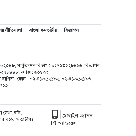
াশের নীতিমালা
বাংলা কনভার্টার
বিজ্ঞাপন
৪৮, সার্কুলেশন বিভাগ : ০১৭১৩২২৮৪৬৬, বিজ্ঞাপন
২৮৪৪৮, ফ্যাক্স : ৬০৪২২।
েগুন বাগিচা। ফোন : ০২-৪১০৫২১৯২, ০২-৪১০৫২১৯৩,
৮৫২২।
 লেখা, ছবি,
মোবাইল অ্যাপস
া ব্যবহার বেআইনি।
অ্যান্ড্রয়েড