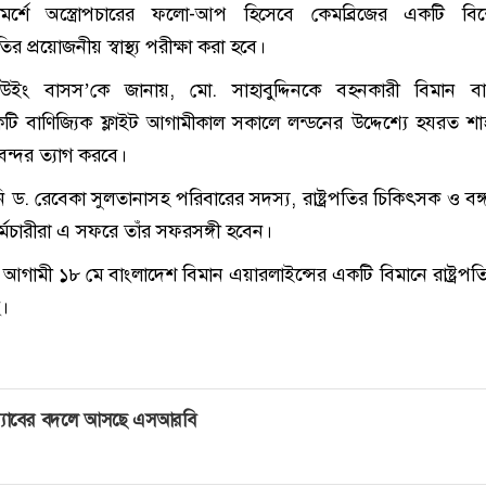
মর্শে অস্ত্রোপচারের ফলো-আপ হিসেবে কেমব্রিজের একটি বিশ
তির প্রয়োজনীয় স্বাস্থ্য পরীক্ষা করা হবে।
রেস উইং বাসস’কে জানায়, মো. সাহাবুদ্দিনকে বহনকারী বিমান ব
টি বাণিজ্যিক ফ্লাইট আগামীকাল সকালে লন্ডনের উদ্দেশ্যে হযরত শ
নবন্দর ত্যাগ করবে।
মীনি ড. রেবেকা সুলতানাসহ পরিবারের সদস্য, রাষ্ট্রপতির চিকিৎসক ও ব
া-কর্মচারীরা এ সফরে তাঁর সফরসঙ্গী হবেন।
 শেষে আগামী ১৮ মে বাংলাদেশ বিমান এয়ারলাইন্সের একটি বিমানে রাষ্ট্রপ
।
‍্যাবের বদলে আসছে এসআরবি