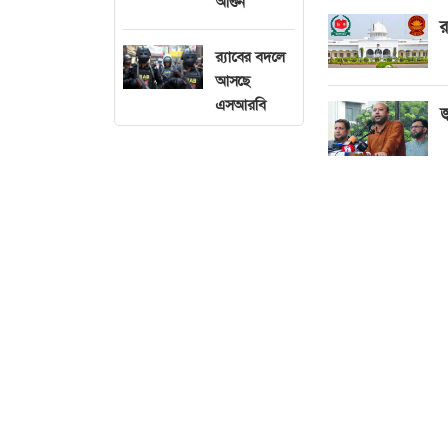
আগুন
র
র‍্যাবের বদলে
আসছে
এসআরবি
জ