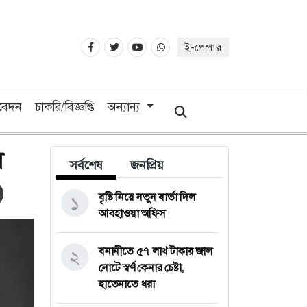
ই-পেপার
িবেদন
চাকরি/বিজ্ঞপ্তি
অন্যান্য
াল
সর্বশেষ
জনপ্রিয়
বৃষ্টি নিয়ে নতুন বার্তা দিল
১
আবহাওয়া অফিস
বনানীতে ৫৭ লাখ টাকার জাল
২
নোটে স্বর্ণ কেনার চেষ্টা,
হাতেনাতে ধরা