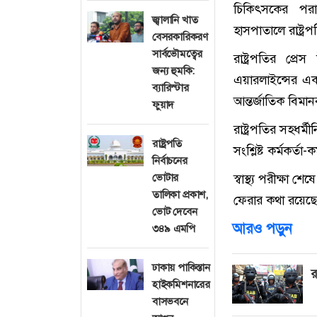
চিকিৎসকের পরা
জ্বালানি খাত
হাসপাতালে রাষ্ট্রপ
বেসরকারিকরণ
সার্বভৌমত্বের
রাষ্ট্রপতির প্
জন্য হুমকি:
এয়ারলাইন্সের এক
ব্যারিস্টার
আন্তর্জাতিক বিমা
ফুয়াদ
রাষ্ট্রপতির সহধর্
রাষ্ট্রপতি
সংশ্লিষ্ট কর্মকর্ত
নির্বাচনের
ভোটার
স্বাস্থ্য পরীক্ষা
তালিকা প্রকাশ,
ফেরার কথা রয়েছে
ভোট দেবেন
আরও পড়ুন
৩৪৯ এমপি
ঢাকায় পাকিস্তান
র
হাইকমিশনারের
বাসভবনে