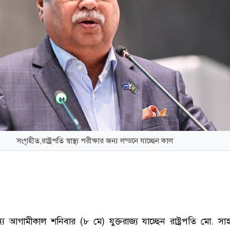
সংগৃহীত,রাষ্ট্রপতি স্বাস্থ্য পরীক্ষার জন্য লন্ডনে যাচ্ছেন কাল
র জন্য আগামীকাল শনিবার (৮ মে) যুক্তরাজ্য যাচ্ছেন রাষ্ট্রপতি মো. সাহা