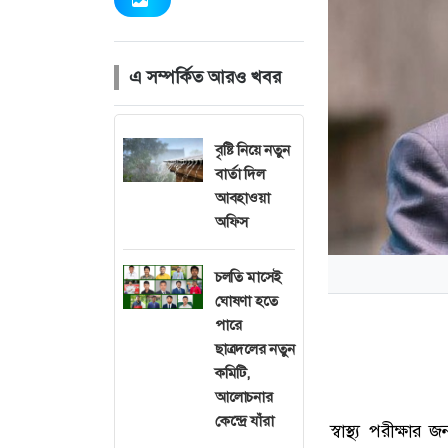
এ সম্পর্কিত আরও খবর
বৃষ্টি নিয়ে নতুন
বার্তা দিল
আবহাওয়া
অফিস
চলতি মাসেই
ঘোষণা হতে
পারে
ছাত্রদলের নতুন
কমিটি,
আলোচনার
কেন্দ্রে যাঁরা
স্বাস্থ্য পরীক্ষা