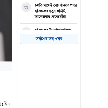
চলতি মাসেই ঘোষণা হতে পারে
৩
ছাত্রদলের নতুন কমিটি,
আলোচনার কেন্দ্রে যাঁরা
ছাত্রদলের উদ্যোগে জবিতে
৪
মৌসুমি ফল উৎসবের
সর্বশেষ সব খবর
আয়োজন
জ্বালানি খাত বেসরকারিকরণ
৫
সার্বভৌমত্বের জন্য হুমকি:
ব্যারিস্টার ফুয়াদ
জুলাই স্মৃতি জাদুঘরে
৬
পরিকল্পিত ভাবে আ. লীগের
ইতিহাস দেখানো হয়েছে
বুদ্দিন।