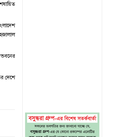
েষায়িত
াংলাদেশ
াহজালাল
ঙ্গভবনের
তির দেশে