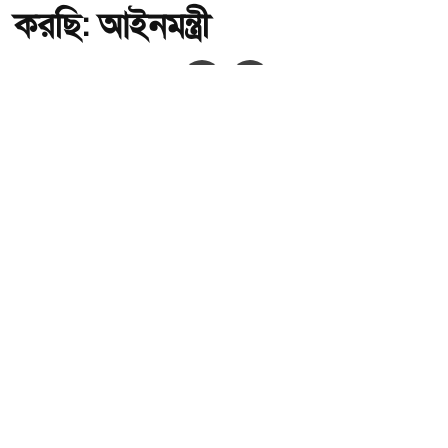
করছি: আইনমন্ত্রী
অ-
অ+
আমরা সিন্ডিকেট ভাঙতে কাজ করছি: আইনমন্ত্রী , ছবি: সংগৃহীত।