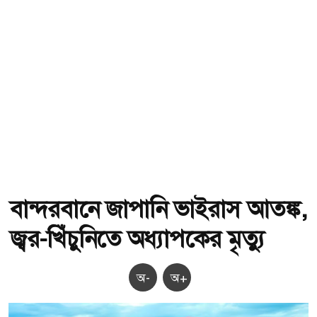
বান্দরবানে জাপানি ভাইরাস আতঙ্ক,
জ্বর-খিঁচুনিতে অধ্যাপকের মৃত্যু
অ-
অ+