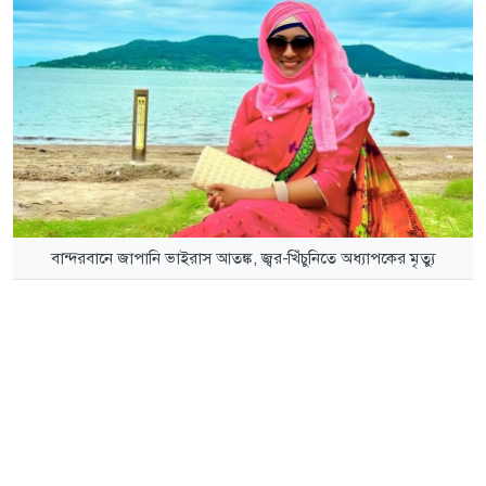
বান্দরবানে জাপানি ভাইরাস আতঙ্ক, জ্বর-খিঁচুনিতে অধ্যাপকের মৃত্যু