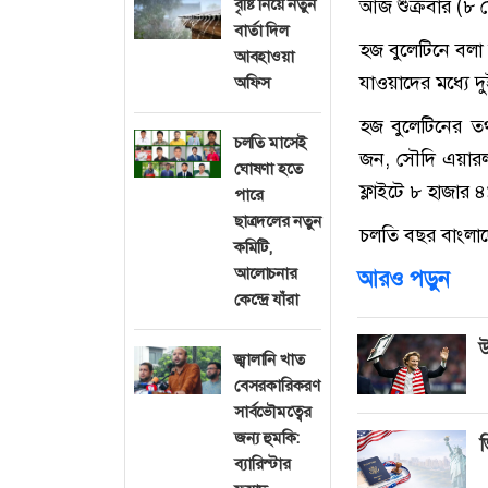
বৃষ্টি নিয়ে নতুন
আজ শুক্রবার (৮ ম
বার্তা দিল
হজ বুলেটিনে বলা
আবহাওয়া
যাওয়াদের মধ্যে 
অফিস
হজ বুলেটিনের তথ
চলতি মাসেই
জন, সৌদি এয়ারল
ঘোষণা হতে
ফ্লাইটে ৮ হাজার
পারে
ছাত্রদলের নতুন
চলতি বছর বাংলা
কমিটি,
আলোচনার
আরও পড়ুন
কেন্দ্রে যাঁরা
উ
জ্বালানি খাত
বেসরকারিকরণ
সার্বভৌমত্বের
জন্য হুমকি:
ভ
ব্যারিস্টার