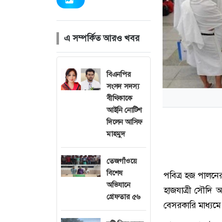
এ সম্পর্কিত আরও খবর
বিএনপির
সংসদ সদস্য
বীথিকাকে
আইনি নোটিশ
দিলেন আসিফ
মাহমুদ
তেজগাঁওয়ে
বিশেষ
পবিত্র হজ পালনে
অভিযানে
হাজযাত্রী সৌদি
গ্রেফতার ৫৬
বেসরকারি মাধ্যম