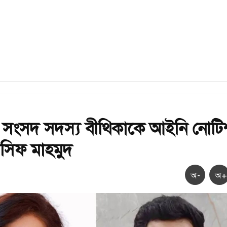
 সংসদ সদস্য বীথিকাকে আইনি নোটি
সিফ মাহমুদ
অ-
অ+