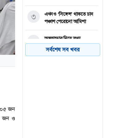
এখনও ‘সিঙ্গেল’ থাকতে চান
৩
পঞ্চাশ পেরোনো আমিশা
অস্ত্রভান্ডার নিয়ে তথ্য
৪
ফাঁসকারীদের কারাদণ্ডের
সর্বশেষ সব খবর
হুঁশিয়ারি ট্রাম্পের
বিএনপির সংসদ সদস্য
৫
বীথিকাকে আইনি নোটিশ
দিলেন আসিফ মাহমুদ
নতুন বিশ্বরেকর্ড গড়লেন জস
৬
 ৬০৫ জন
বাটলার
৭১ জন ও