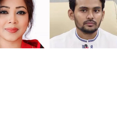
সংগৃহীত, বিএনপির সংসদ সদস্য বীথিকাকে আইনি নোটিশ দিলেন আসিফ মাহমুদ