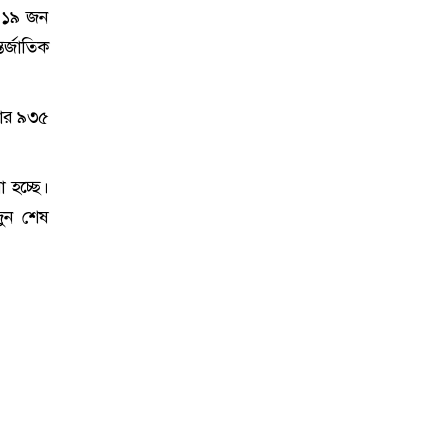
 ৪১৯ জন
র্জাতিক
জার ৯৩৫
 হচ্ছে।
জুন শেষ