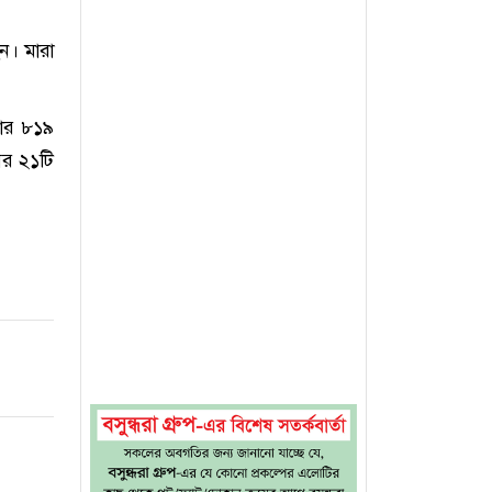
ন। মারা
জার ৮১৯
ের ২১টি