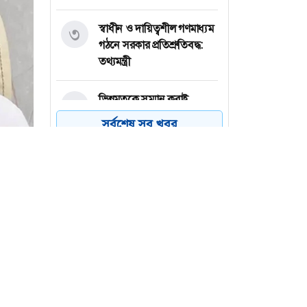
স্বাধীন ও দায়িত্বশীল গণমাধ্যম
৩
গঠনে সরকার প্রতিশ্রুতিবদ্ধ:
তথ্যমন্ত্রী
ভিন্নমতকে সম্মান করাই
৪
গণতন্ত্রের অন্যতম ভিত্তি: মির্জা
সর্বশেষ সব খবর
ফখরুল
পিএসসিতে একসঙ্গে চার নতুন
৫
সদস্য নিয়োগ
বনানীতে মশাল মিছিলের
৬
প্রস্তুতি, আওয়ামী লীগ-সহযোগী
সংগঠনের ৭ জন আটক