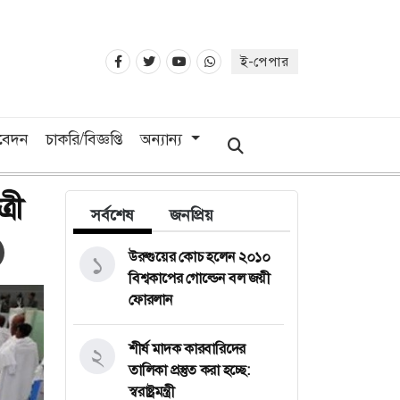
ই-পেপার
িবেদন
চাকরি/বিজ্ঞপ্তি
অন্যান্য
রী
সর্বশেষ
জনপ্রিয়
উরুগুয়ের কোচ হলেন ২০১০
১
বিশ্বকাপের গোল্ডেন বল জয়ী
ফোরলান
শীর্ষ মাদক কারবারিদের
২
তালিকা প্রস্তুত করা হচ্ছে:
স্বরাষ্ট্রমন্ত্রী