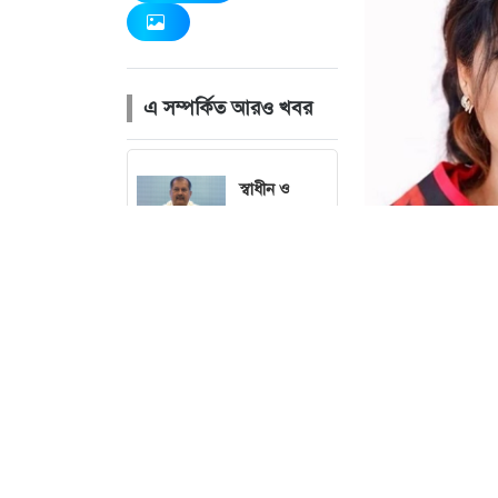
এ সম্পর্কিত আরও খবর
স্বাধীন ও
দায়িত্বশীল
গণমাধ্যম
গঠনে সরকার
প্রতিশ্রুতিবদ্ধ:
তথ্যমন্ত্রী
ছবি : 
ভিন্নমতকে
সম্মান করাই
গণতন্ত্রের
অন্যতম ভিত্তি:
মির্জা ফখরুল