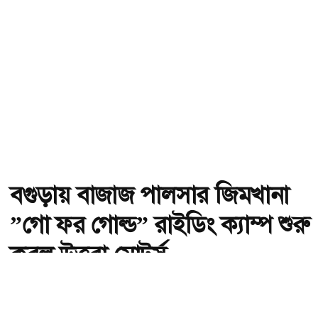
বগুড়ায় বাজাজ পালসার জিমখানা
”গো ফর গোল্ড” রাইডিং ক্যাম্প শুরু
করল উত্তরা মোটর্স
অ-
অ+