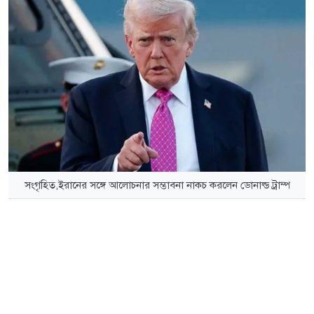
সংগৃহিত,ইরানের সঙ্গে আলোচনার সম্ভাবনা নাকচ করলেন ডোনাল্ড ট্রাম্প