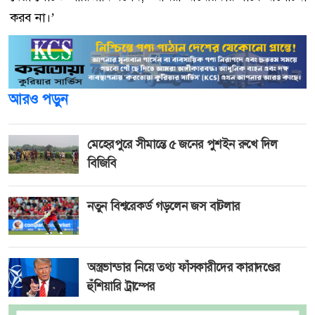
করব না।’
আরও পড়ুন
মেহেরপুরে সীমান্তে ৫ জনের পুশইন রুখে দিল
বিজিবি
নতুন বিশ্বরেকর্ড গড়লেন জস বাটলার
অস্ত্রভান্ডার নিয়ে তথ্য ফাঁসকারীদের কারাদণ্ডের
হুঁশিয়ারি ট্রাম্পের