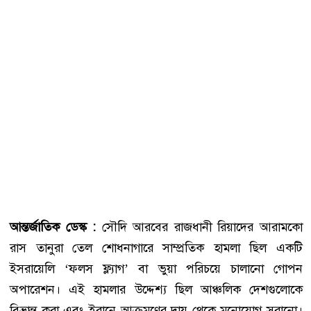
আন্তর্জাতিক ডেস্ক :
সৌদি আরবের রাজধানী রিয়াদের আরামকো
রাস তানুরা তেল শোধনাগারে সাম্প্রতিক হামলা ছিল একটি
ইসরায়েলি ‘ফলস ফ্ল্যাগ’ বা ভুয়া পরিচয়ে চালানো গোপন
অপারেশন। এই হামলার উদ্দেশ্য ছিল আঞ্চলিক দেশগুলোকে
বিভ্রান্ত করা এবং ইরানে আক্রমণের দায় থেকে মনোযোগ সরানো।