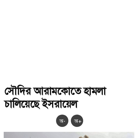
সৌদির আরামকোতে হামলা
চালিয়েছে ইসরায়েল
অ-
অ+