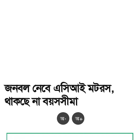
জনবল নেবে এসিআই মটরস,
থাকছে না বয়সসীমা
অ-
অ+