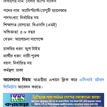
বিভাগের নাম: সেলস অ্যান্ড সার্ভিস
পদের নাম: অ্যাসিস্ট্যান্ট/ডেপুটি ম্যানেজার
পদসংখ্যা: নির্ধারিত নয়
শিক্ষাগত যোগ্যতা: বিএসসি (এমই)
অভিজ্ঞতা: ৫-৮ বছর
বেতন: আলোচনা সাপেক্ষে
চাকরির ধরন: ফুল টাইম
প্রার্থীর ধরন: নারী-পুরুষ
বয়স: নির্ধারিত নয়
কর্মস্থল: ঢাকা
আবেদনের নিয়ম:
আগ্রহীরা এখানে ক্লিক করে
এসিআই মটরস
লিমিটেড
আবেদন করতে।