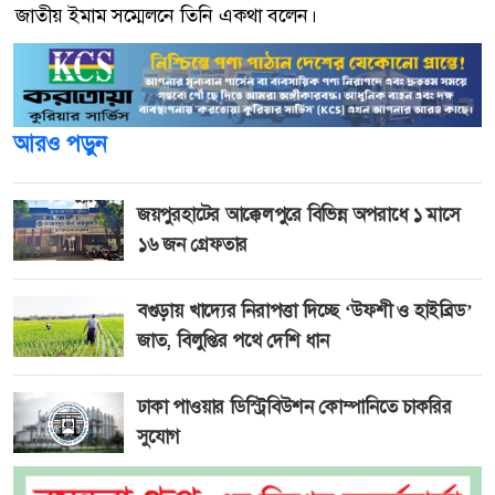
জাতীয় ইমাম সম্মেলনে তিনি একথা বলেন।
আরও পড়ুন
জয়পুরহাটের আক্কেলপুরে বিভিন্ন অপরাধে ১ মাসে
১৬ জন গ্রেফতার
বগুড়ায় খাদ্যের নিরাপত্তা দিচ্ছে ‘উফশী ও হাইব্রিড’
জাত, বিলুপ্তির পথে দেশি ধান
ঢাকা পাওয়ার ডিস্ট্রিবিউশন কোম্পানিতে চাকরির
সুযোগ