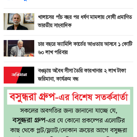
খালাসের পাঁচ বছর পর ধর্ষণ মামলায় দোষী প্রমাণিত
ভারতীয় সাংবাদিক
চার বছরে ফ্যামিলি কার্ডের আওতায় আসবে ১ কোটি
৬০ লাখ পরিবার
বগুড়ায় অবৈধ সীসা তৈরি কারখানার ২ লাখ টাকা
জরিমানা, কার্যক্রম বন্ধ